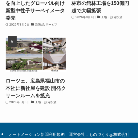
を向上したグローバル向け
林市の館林工場を150億円
新型中性子サーベイメータ
超で大幅拡張
発売
2026年8月4日
工場・設備投資
2026年8月6日
新製品/サービス
ローツェ、広島県福山市の
本社に新社屋を建設 開発ク
リーンルームを拡充
2026年8月3日
工場・設備投資
オートメーション新聞利用規約
運営会社：ものづくり.jp株式会社