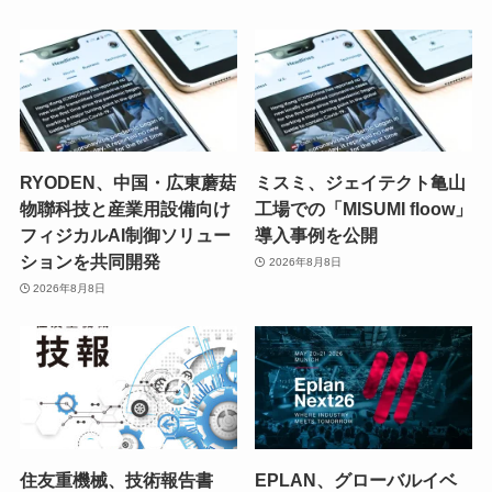
RYODEN、中国・広東蘑菇
ミスミ、ジェイテクト亀山
物聯科技と産業用設備向け
工場での「MISUMI floow」
フィジカルAI制御ソリュー
導入事例を公開
ションを共同開発
2026年8月8日
2026年8月8日
住友重機械、技術報告書
EPLAN、グローバルイベ