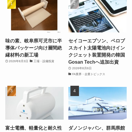
味の素、岐阜県可児市に半
セイコーエプソン、ペロブ
導体パッケージ向け層間絶
スカイト太陽電池向けイン
縁材料の新工場
クジェット装置開発の韓国
Gosan Techへ追加出資
2026年8月3日
工場・設備投資
2026年8月6日
FA業界・企業トピックス
富士電機、軽量化と耐久性
ダノンジャパン、群馬県館