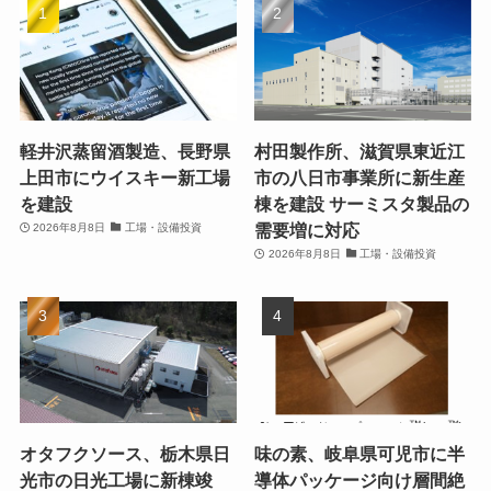
軽井沢蒸留酒製造、長野県
村田製作所、滋賀県東近江
上田市にウイスキー新工場
市の八日市事業所に新生産
を建設
棟を建設 サーミスタ製品の
需要増に対応
2026年8月8日
工場・設備投資
2026年8月8日
工場・設備投資
オタフクソース、栃木県日
味の素、岐阜県可児市に半
光市の日光工場に新棟竣
導体パッケージ向け層間絶