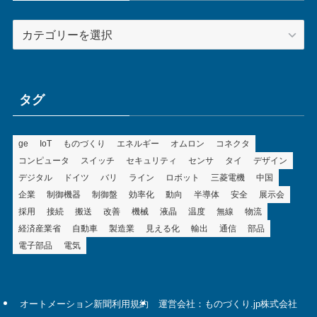
カ
テ
ゴ
リ
ー
タグ
ge
IoT
ものづくり
エネルギー
オムロン
コネクタ
コンピュータ
スイッチ
セキュリティ
センサ
タイ
デザイン
デジタル
ドイツ
バリ
ライン
ロボット
三菱電機
中国
企業
制御機器
制御盤
効率化
動向
半導体
安全
展示会
採用
接続
搬送
改善
機械
液晶
温度
無線
物流
経済産業省
自動車
製造業
見える化
輸出
通信
部品
電子部品
電気
オートメーション新聞利用規約
運営会社：ものづくり.jp株式会社