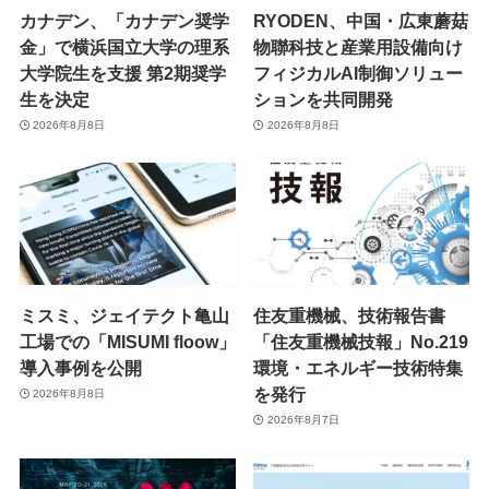
カナデン、「カナデン奨学
RYODEN、中国・広東蘑菇
金」で横浜国立大学の理系
物聯科技と産業用設備向け
大学院生を支援 第2期奨学
フィジカルAI制御ソリュー
生を決定
ションを共同開発
2026年8月8日
2026年8月8日
ミスミ、ジェイテクト亀山
住友重機械、技術報告書
工場での「MISUMI floow」
「住友重機械技報」No.219
導入事例を公開
環境・エネルギー技術特集
を発行
2026年8月8日
2026年8月7日