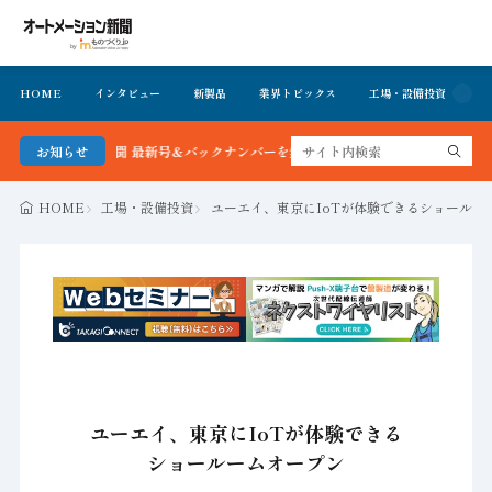
HOME
インタビュー
新製品
業界トピックス
工場・設備投資
イ
ション新聞 最新号＆バックナンバーを無料で公開中 詳細はこちら
お知らせ
HOME
工場・設備投資
ユーエイ、東京にIoTが体験できるショールー
ユーエイ、東京にIoTが体験できる
ショールームオープン