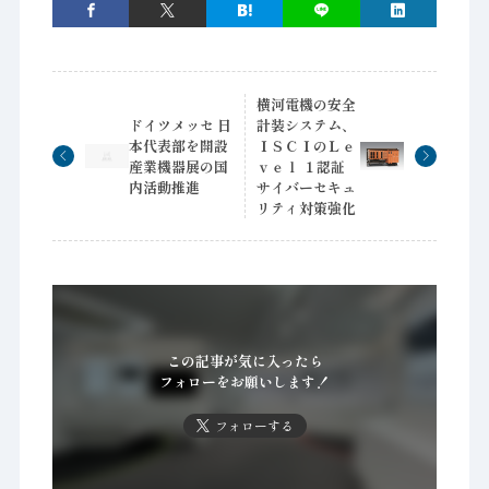
横河電機の安全
ドイツメッセ 日
計装システム、
本代表部を開設
ＩＳＣＩのＬｅ
産業機器展の国
ｖｅｌ １認証
内活動推進
サイバーセキュ
リティ対策強化
この記事が気に入ったら
フォローをお願いします！
フォローする