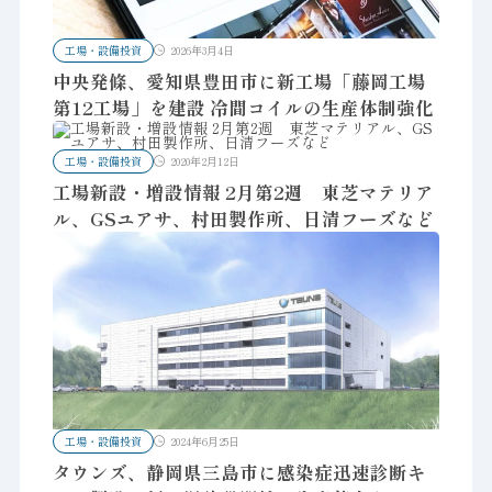
工場・設備投資
2026年3月4日
中央発條、愛知県豊田市に新工場「藤岡工場
第12工場」を建設 冷間コイルの生産体制強化
工場・設備投資
2020年2月12日
工場新設・増設情報 2月第2週 東芝マテリア
ル、GSユアサ、村田製作所、日清フーズなど
工場・設備投資
2024年6月25日
タウンズ、静岡県三島市に感染症迅速診断キ