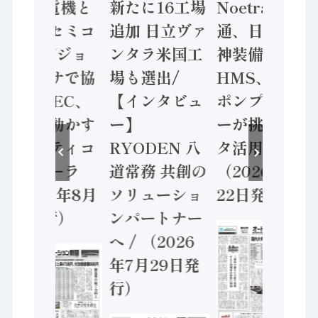
/ 三菱電機と
新たに16工場
Noetra、富士
ソニーセミコ
追加 日立ヴァ
通、日立 / 兵
ン AIビジョ
ンタラ米国工
神装備 ×
ンセンサで協
場も選出/
HMS、老舗
業 / IDEC、
【インタビュ
ポンプメーカ
安全に動かす
ー】
ーが挑むデー
セーフティコ
RYODEN 八
タ活用 など
ントローラ
道常務 共創の
（2026年7月
（2026年8月
ソリューショ
22日発行）
5日発行）
ンパートナー
へ / （2026
年7月29日発
行）