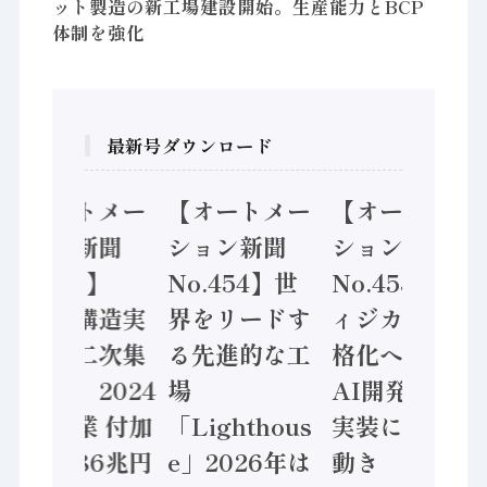
ット製造の新工場建設開始。生産能力とBCP
体制を強化
最新号ダウンロード
【オートメー
【オートメー
【オートメー
ション新聞
ション新聞
ション新聞
No.455】
No.454】世
No.453】フ
「経済構造実
界をリードす
ィジカルAI本
態調査二次集
る先進的な工
格化へ 国産
計結果」2024
場
AI開発や社会
年製造業 付加
「Lighthous
実装に活発な
価値額86兆円
e」2026年は
動き