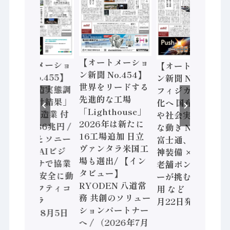
【オートメーショ
【オートメーショ
【オートメーショ
ン新聞 No.454】
ン新聞 No.455】
ン新聞 No.453】
世界をリードする
「経済構造実態調
フィジカルAI本格
先進的な工場
査二次集計結果」
化へ 国産AI開発
「Lighthouse」
2024年製造業 付
や社会実装に活発
2026年は新たに
加価値額86兆円 /
な動き Noetra、
16工場追加 日立
三菱電機とソニー
富士通、日立 / 兵
ヴァンタラ米国工
セミコン AIビジ
神装備 × HMS、
場も選出/ 【イン
ョンセンサで協業
老舗ポンプメーカ
タビュー】
/ IDEC、安全に動
ーが挑むデータ活
RYODEN 八道常
かすセーフティコ
用 など（2026年7
務 共創のソリュー
ントローラ
月22日発行）
ションパートナー
（2026年8月5日
へ / （2026年7月
発行）