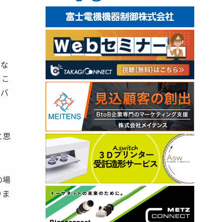
らな
 こ
ラバ
と思
の場
りま