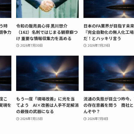
う時
令和の販売員心得 黒川想介
日本のFA業界が目指す未
競争力
（162）名刺ではじまる観察癖つ
『完全自動化の無人化工場
け 重要な情報収集力を高める
だ！とハッキリ言う
2026年7月30日
2026年7月29日
度こ
もう一度「現場改善」に光を当
流通の失態が目立つ昨今、
実現を
てよう AI×改善は人手不足解消
の存在意義を問う 商社と
の最強の武器になる
んぞや？
2026年7月15日
2026年7月8日