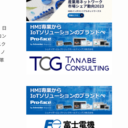
。日
コン
スク
イノ
革