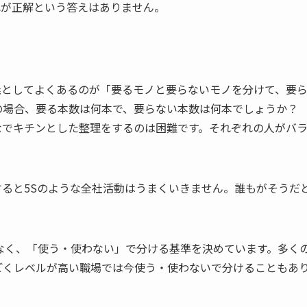
れが正解という答えはありません。
義としてよくあるのが「要るモノと要らないモノを分けて、要
の場合、要る本数は何本で、要らない本数は何本でしょうか？
なでキチンとした整理をするのは困難です。それぞれの人がバ
ると5Sのような全社活動はうまくいきません。誰もがそうだ
なく、「使う・使わない」で分ける基準を決めています。多く
ごくレベルが高い職場では今使う・使わないで分けることもあ