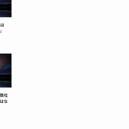
来は
』
商社
はな