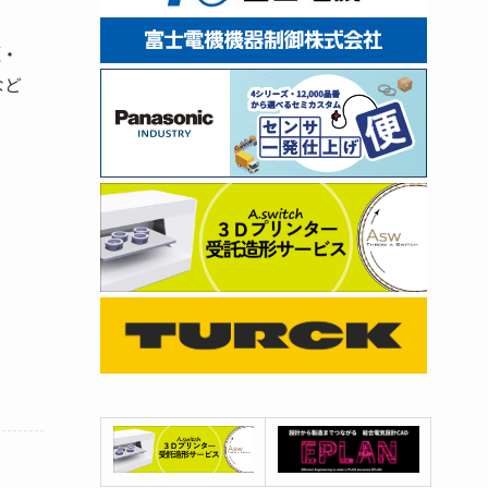
題・
など