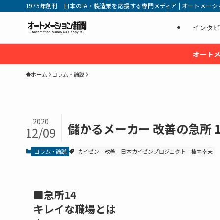
1975年創刊 日本のFA・製造業を応援する専門メディア | オートメーション新
インタビ
オートメ
ホーム
コラム・論説
2020
儲かるメーカー 改善の急所 101
12/09
コラム・論説
カイゼン
改善
日本カイゼンプロジェクト
柿内幸夫
■急所14
キレイな職場とは