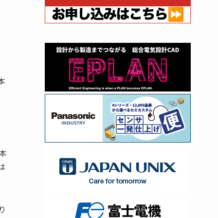
本
本
は
り