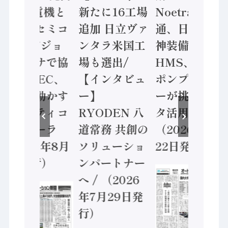
/ 三菱電機と
新たに16工場
Noetra、富士
ソニーセミコ
追加 日立ヴァ
通、日立 / 兵
ン AIビジョ
ンタラ米国工
神装備 ×
ンセンサで協
場も選出/
HMS、老舗
業 / IDEC、
【インタビュ
ポンプメーカ
安全に動かす
ー】
ーが挑むデー
セーフティコ
RYODEN 八
タ活用 など
ントローラ
道常務 共創の
（2026年7月
（2026年8月
ソリューショ
22日発行）
5日発行）
ンパートナー
へ / （2026
年7月29日発
行）