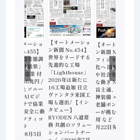
【オートメーショ
【オートメーショ
【オートメーショ
ン新聞 No.454】
ン新聞 No.455】
ン新聞 No.453】
世界をリードする
「経済構造実態調
フィジカルAI本格
先進的な工場
査二次集計結果」
化へ 国産AI開発
「Lighthouse」
2024年製造業 付
や社会実装に活発
2026年は新たに
加価値額86兆円 /
な動き Noetra、
16工場追加 日立
三菱電機とソニー
富士通、日立 / 兵
ヴァンタラ米国工
セミコン AIビジ
神装備 × HMS、
場も選出/ 【イン
ョンセンサで協業
老舗ポンプメーカ
タビュー】
/ IDEC、安全に動
ーが挑むデータ活
RYODEN 八道常
かすセーフティコ
用 など（2026年7
務 共創のソリュー
ントローラ
月22日発行）
ションパートナー
（2026年8月5日
へ / （2026年7月