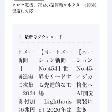
ヒロセ電機、75Ω小型同軸コネクタ 4K8K
伝送に対応
最新号ダウンロード
【オートメー
【オートメー
【オートメー
ション新聞
ション新聞
ション新聞
No.455】
No.454】世
No.453】フ
「経済構造実
界をリードす
ィジカルAI本
態調査二次集
る先進的な工
格化へ 国産
計結果」2024
場
AI開発や社会
年製造業 付加
「Lighthous
実装に活発な
価値額86兆円
e」2026年は
動き