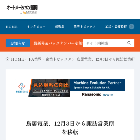
HOME
インタビュー
新製品
業界トピックス
工場・設備投資
イ
ション新聞 最新号＆バックナンバーを無料で公開中 詳細はこちら
お知らせ
HOME
FA業界・企業トピックス
鳥居電業、12月3日から諏訪営業所を
鳥居電業、12月3日から諏訪営業所
を移転