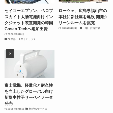
セイコーエプソン、ペロブ
ローツェ、広島県福山市の
スカイト太陽電池向けイン
本社に新社屋を建設 開発ク
クジェット装置開発の韓国
リーンルームを拡充
Gosan Techへ追加出資
2026年8月3日
工場・設備投資
2026年8月6日
FA業界・企業トピックス
富士電機、軽量化と耐久性
を向上したグローバル向け
新型中性子サーベイメータ
発売
2026年8月6日
新製品/サービス