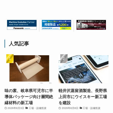
人気記事
味の素、岐阜県可児市に半
軽井沢蒸留酒製造、長野県
導体パッケージ向け層間絶
上田市にウイスキー新工場
縁材料の新工場
を建設
2026年8月3日
工場・設備投資
2026年8月8日
工場・設備投資