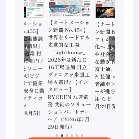
【オートメーショ
【オートメーショ
【オートメーショ
ン新聞 No.454】
ン新聞 No.455】
ン新聞 No.453】
世界をリードする
「経済構造実態調
フィジカルAI本格
先進的な工場
査二次集計結果」
化へ 国産AI開発
「Lighthouse」
2024年製造業 付
や社会実装に活発
2026年は新たに
加価値額86兆円 /
な動き Noetra、
16工場追加 日立
三菱電機とソニー
富士通、日立 / 兵
ヴァンタラ米国工
セミコン AIビジ
神装備 × HMS、
場も選出/ 【イン
ョンセンサで協業
老舗ポンプメーカ
タビュー】
/ IDEC、安全に動
ーが挑むデータ活
RYODEN 八道常
かすセーフティコ
用 など（2026年7
務 共創のソリュー
ントローラ
月22日発行）
ションパートナー
（2026年8月5日
へ / （2026年7月
発行）
29日発行）