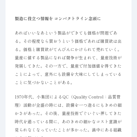
製造に役立つ情報を コンパクトライン念頭に
あればいいなあという製品ができても価格が問題であ
る。その程度なら買おうという価格であれば購買欲は出
る。価格と購買欲がてんびんにかけられて売れていく。
量産に値する製品になれば競争が生まれて、量産技術が
発展してきた。その一方で、量産で付加価値を得てきた
ことによって、意外にも設備を大味にしてしまっている
ことに気づかないことがある。
1970年代、小集団によるQC（Quality Control：品質管
理）活動が全盛の時には、設備を一つ造るにもきめの細
かさがあった。その後、量産技術でぐいぐい押してきた
時代を通っている間に、あのきめの細かなコスト意識が
見られなくなっていたことが多かった。渦中にある組織