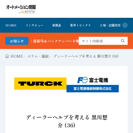
HOME
インタビュー
新製品
業界トピックス
工場・設備投資
イ
ョン新聞 最新号＆バックナンバーを無料で公開中 詳細はこちら
お知らせ
HOME
コラム・論説
ディーラーヘルプを考える 黒川想介 (36)
ディーラーヘルプを考える 黒川想
介 (36)