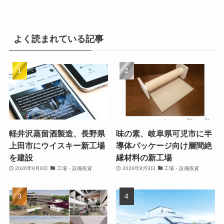
よく読まれている記事
軽井沢蒸留酒製造、長野県
味の素、岐阜県可児市に半
上田市にウイスキー新工場
導体パッケージ向け層間絶
を建設
縁材料の新工場
2026年8月8日
工場・設備投資
2026年8月3日
工場・設備投資