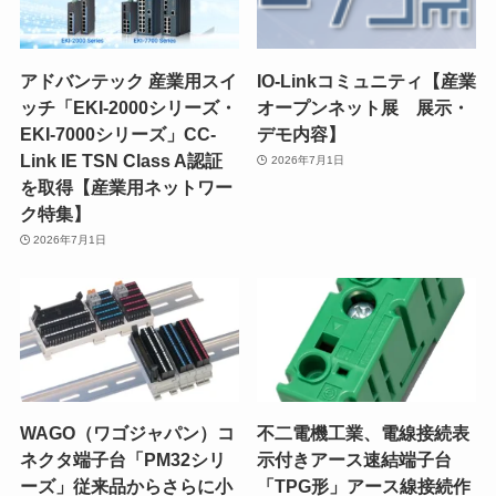
アドバンテック 産業用スイ
IO-Linkコミュニティ【産業
ッチ「EKI-2000シリーズ・
オープンネット展 展示・
EKI-7000シリーズ」CC-
デモ内容】
Link IE TSN Class A認証
2026年7月1日
を取得【産業用ネットワー
ク特集】
2026年7月1日
WAGO（ワゴジャパン）コ
不二電機工業、電線接続表
ネクタ端子台「PM32シリ
示付きアース速結端子台
ーズ」従来品からさらに小
「TPG形」アース線接続作