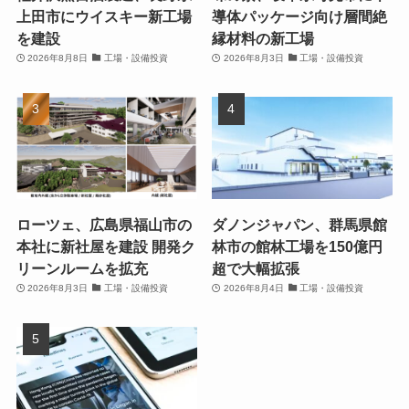
上田市にウイスキー新工場
導体パッケージ向け層間絶
を建設
縁材料の新工場
2026年8月8日
工場・設備投資
2026年8月3日
工場・設備投資
ローツェ、広島県福山市の
ダノンジャパン、群馬県館
本社に新社屋を建設 開発ク
林市の館林工場を150億円
リーンルームを拡充
超で大幅拡張
2026年8月3日
工場・設備投資
2026年8月4日
工場・設備投資