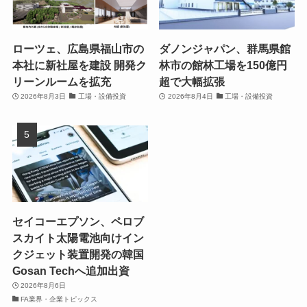
ローツェ、広島県福山市の
ダノンジャパン、群馬県館
本社に新社屋を建設 開発ク
林市の館林工場を150億円
リーンルームを拡充
超で大幅拡張
2026年8月3日
工場・設備投資
2026年8月4日
工場・設備投資
セイコーエプソン、ペロブ
スカイト太陽電池向けイン
クジェット装置開発の韓国
Gosan Techへ追加出資
2026年8月6日
FA業界・企業トピックス