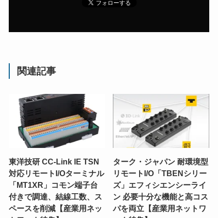
関連記事
東洋技研 CC-Link IE TSN
ターク・ジャパン 耐環境型
対応リモートI/Oターミナル
リモートI/O「TBENシリー
「MT1XR」コモン端子台
ズ」エフィシエンシーライ
付きで調達、結線工数、ス
ン 必要十分な機能と高コス
ペースを削減【産業用ネッ
パを両立【産業用ネットワ