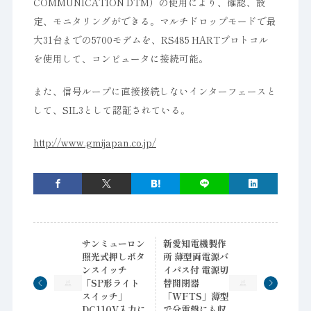
COMMUNICATION DTM）の使用により、確認、設
定、モニタリングができる。マルチドロップモードで最
大31台までの5700モデムを、RS485 HARTプロトコル
を使用して、コンピュータに接続可能。
また、信号ループに直接接続しないインターフェースと
して、SIL3として認証されている。
http://www.gmijapan.co.jp/
サンミューロン
新愛知電機製作
照光式押しボタ
所 薄型両電源バ
ンスイッチ
イパス付 電源切
「SP形ライト
替開閉器
スイッチ」
「WFTS」薄型
DC110V入力に
で分電盤にも収