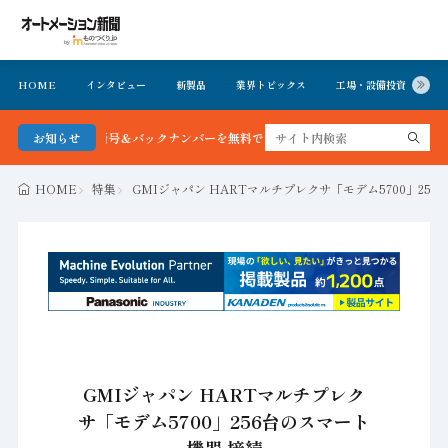
HOME
インタビュー
新製品
業界トピックス
工場・設備投資
イ
ン新聞 最新号＆バックナンバーを無料で公開中 詳細はこちら
お知らせ
HOME
特集
GMIジャパン HARTマルチプレクサ「モデム5700」25
GMIジャパン HARTマルチプレク
サ「モデム5700」256台のスマート