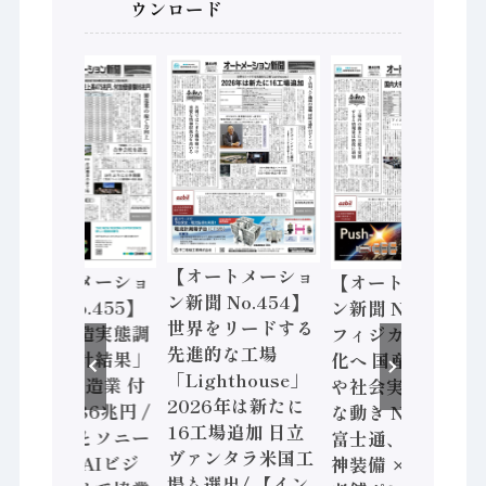
ウンロード
【オートメーショ
【オートメーショ
【オートメーショ
ン新聞 No.454】
ン新聞 No.455】
ン新聞 No.453】
世界をリードする
「経済構造実態調
フィジカルAI本格
先進的な工場
査二次集計結果」
化へ 国産AI開発
「Lighthouse」
2024年製造業 付
や社会実装に活発
2026年は新たに
加価値額86兆円 /
な動き Noetra、
16工場追加 日立
三菱電機とソニー
富士通、日立 / 兵
ヴァンタラ米国工
セミコン AIビジ
神装備 × HMS、
場も選出/ 【イン