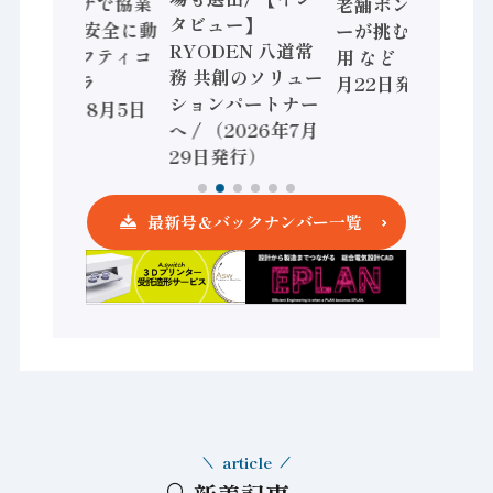
ョンセンサで協業
老舗ポンプメーカ
タビュー】
/ IDEC、安全に動
ーが挑むデータ活
RYODEN 八道常
かすセーフティコ
用 など（2026年7
務 共創のソリュー
ントローラ
月22日発行）
ションパートナー
（2026年8月5日
へ / （2026年7月
発行）
29日発行）
最新号＆バックナンバー一覧
article