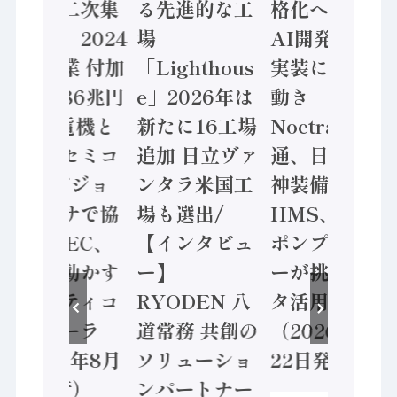
態調査二次集
る先進的な工
格化へ 国産
計結果」2024
場
AI開発や社会
年製造業 付加
「Lighthous
実装に活発な
価値額86兆円
e」2026年は
動き
/ 三菱電機と
新たに16工場
Noetra、富士
ソニーセミコ
追加 日立ヴァ
通、日立 / 兵
ン AIビジョ
ンタラ米国工
神装備 ×
ンセンサで協
場も選出/
HMS、老舗
業 / IDEC、
【インタビュ
ポンプメーカ
安全に動かす
ー】
ーが挑むデー
セーフティコ
RYODEN 八
タ活用 など
ントローラ
道常務 共創の
（2026年7月
（2026年8月
ソリューショ
22日発行）
5日発行）
ンパートナー