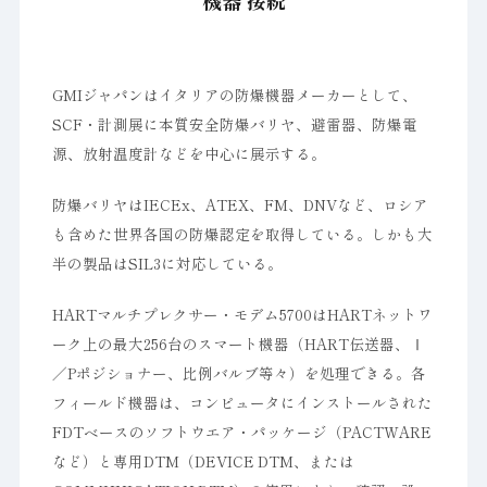
機器 接続
GMIジャパンはイタリアの防爆機器メーカーとして、
SCF・計測展に本質安全防爆バリヤ、避雷器、防爆電
源、放射温度計などを中心に展示する。
防爆バリヤはIECEx、ATEX、FM、DNVなど、ロシア
も含めた世界各国の防爆認定を取得している。しかも大
半の製品はSIL3に対応している。
HARTマルチプレクサー・モデム5700はHARTネットワ
ーク上の最大256台のスマート機器（HART伝送器、Ⅰ
／Pポジショナー、比例バルブ等々）を処理できる。各
フィールド機器は、コンピュータにインストールされた
FDTベースのソフトウエア・パッケージ（PACTWARE
など）と専用DTM（DEVICE DTM、または