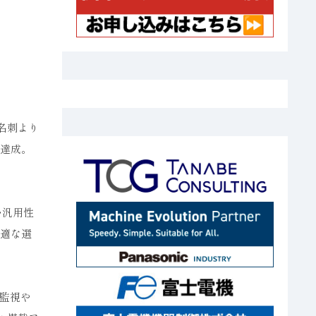
名刺より
を達成。
い汎用性
最適な選
監視や