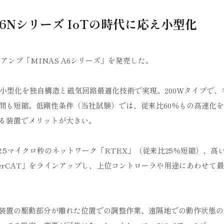
A6Nシリーズ IoTの時代に応え小型化
アンプ「MINAS A6シリーズ」を発売した。
タの小型化を独自構造と磁気回路最適化技術で実現。200Wタイプで、
間も短縮。低剛性条件（当社試験）では、従来比60％もの高速化
る装置でメリットが大きい。
2.5マイクロ秒のネットワーク「RTEX」（従来比25％短縮）、高
herCAT」をラインアップし、上位コントローラや用途にあわせて
装置の駆動部分が離れた位置での調整作業、遠隔地での動作状態の