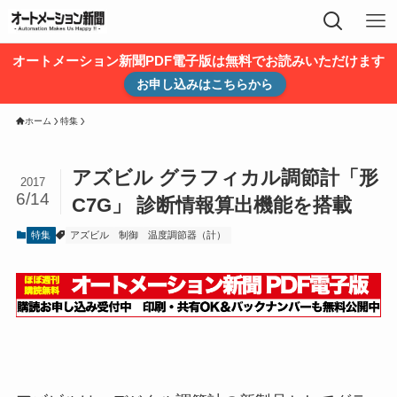
オートメーション新聞PDF電子版は無料でお読みいただけます
お申し込みはこちらから
ホーム
特集
アズビル グラフィカル調節計「形
2017
6/14
C7G」 診断情報算出機能を搭載
特集
アズビル
制御
温度調節器（計）