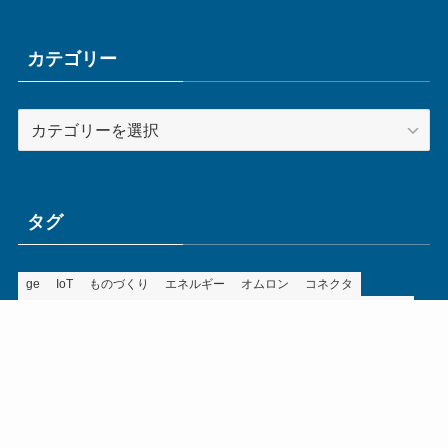
カ
イ
ブ
カテゴリー
カ
テ
ゴ
リ
ー
タグ
ge
IoT
ものづくり
エネルギー
オムロン
コネクタ
コンピュータ
スイッチ
セキュリティ
センサ
タイ
デザイン
デジタル
ドイツ
バリ
ライン
ロボット
三菱電機
中国
企業
制御機器
制御盤
効率化
動向
半導体
安全
展示会
採用
接続
搬送
改善
機械
液晶
温度
無線
物流
経済産業省
自動車
製造業
見える化
輸出
通信
部品
電子部品
電気