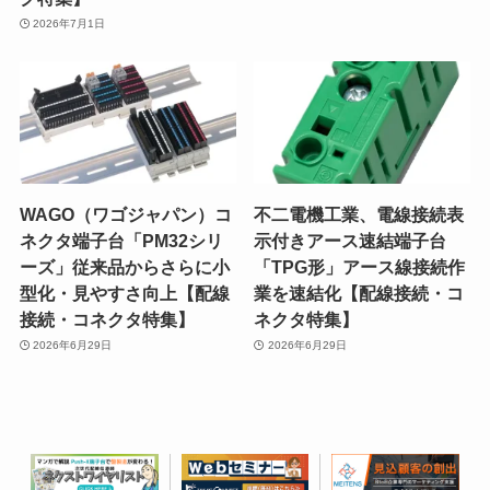
2026年7月1日
WAGO（ワゴジャパン）コ
不二電機工業、電線接続表
ネクタ端子台「PM32シリ
示付きアース速結端子台
ーズ」従来品からさらに小
「TPG形」アース線接続作
型化・見やすさ向上【配線
業を速結化【配線接続・コ
接続・コネクタ特集】
ネクタ特集】
2026年6月29日
2026年6月29日