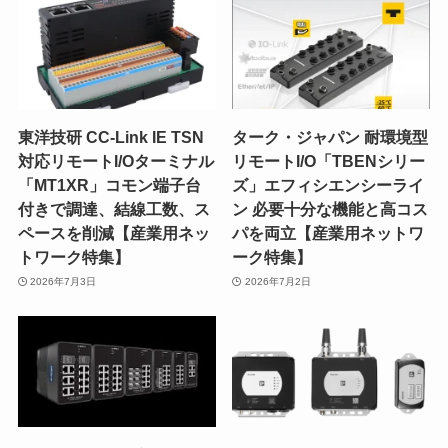
東洋技研 CC-Link IE TSN
ターク・ジャパン 耐環境型
対応リモートI/Oターミナル
リモートI/O「TBENシリー
「MT1XR」コモン端子台
ズ」エフィシエンシーライ
付きで調達、結線工数、ス
ン 必要十分な機能と高コス
ペースを削減【産業用ネッ
パを両立【産業用ネットワ
トワーク特集】
ーク特集】
2026年7月3日
2026年7月2日