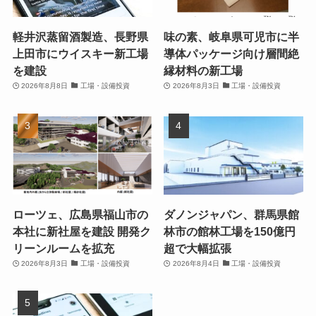
軽井沢蒸留酒製造、長野県
味の素、岐阜県可児市に半
上田市にウイスキー新工場
導体パッケージ向け層間絶
を建設
縁材料の新工場
2026年8月8日
工場・設備投資
2026年8月3日
工場・設備投資
ローツェ、広島県福山市の
ダノンジャパン、群馬県館
本社に新社屋を建設 開発ク
林市の館林工場を150億円
リーンルームを拡充
超で大幅拡張
2026年8月3日
工場・設備投資
2026年8月4日
工場・設備投資