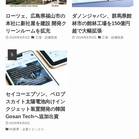
ローツェ、広島県福山市の
ダノンジャパン、群馬県館
本社に新社屋を建設 開発ク
林市の館林工場を150億円
リーンルームを拡充
超で大幅拡張
2026年8月3日
工場・設備投資
2026年8月4日
工場・設備投資
セイコーエプソン、ペロブ
スカイト太陽電池向けイン
クジェット装置開発の韓国
Gosan Techへ追加出資
2026年8月6日
FA業界・企業トピックス