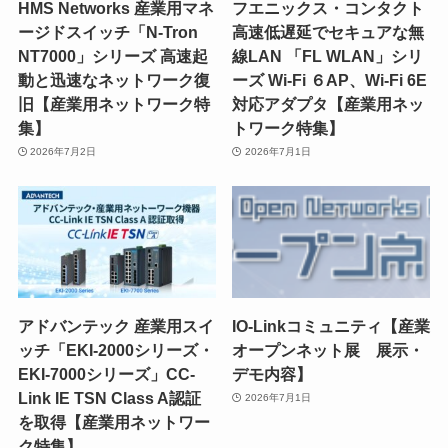
HMS Networks 産業用マネ
フエニックス・コンタクト
ージドスイッチ「N-Tron
高速低遅延でセキュアな無
NT7000」シリーズ 高速起
線LAN 「FL WLAN」シリ
動と迅速なネットワーク復
ーズ Wi-Fi ６AP、Wi-Fi 6E
旧【産業用ネットワーク特
対応アダプタ【産業用ネッ
集】
トワーク特集】
2026年7月2日
2026年7月1日
アドバンテック 産業用スイ
IO-Linkコミュニティ【産業
ッチ「EKI-2000シリーズ・
オープンネット展 展示・
EKI-7000シリーズ」CC-
デモ内容】
Link IE TSN Class A認証
2026年7月1日
を取得【産業用ネットワー
ク特集】