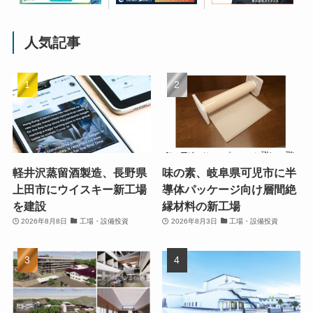
人気記事
軽井沢蒸留酒製造、長野県
味の素、岐阜県可児市に半
上田市にウイスキー新工場
導体パッケージ向け層間絶
を建設
縁材料の新工場
2026年8月8日
工場・設備投資
2026年8月3日
工場・設備投資