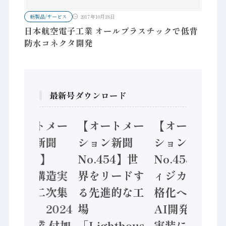
新製品/サービス
2017年10月18日
日本航空電子工業 オールプラスチックで低背
防水コネクタ開発
最新号ダウンロード
【オートメー
【オートメー
【オートメー
ション新聞
ション新聞
ション新聞
No.455】
No.454】世
No.453】フ
「経済構造実
界をリードす
ィジカルAI本
態調査二次集
る先進的な工
格化へ 国産
計結果」2024
場
AI開発や社会
年製造業 付加
「Lighthous
実装に活発な