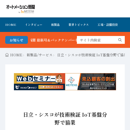
HOME
インタビュー
新製品
業界トピックス
工場・設備投資
イ
メーション新聞 最新号＆バックナンバーを無料で公開中 詳細はこちら
お知らせ
HOME
新製品/サービス
日立・シスコが技術検証 IoT基盤分野で協業
日立・シスコが技術検証 IoT基盤分
野で協業