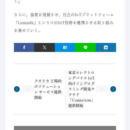
く。
さらに、協業を発展させ、日立のIoTプラットフォーム
「Lumada」とシスコのIoT技術を連携させる取り組み
を進めていく。
東京エレクトロ
ンデバイス IoT
クオリカ 工場向
向けノンプログ
けソリューショ
ラミング開発ク
ン サービス提供
ラウド
開始
「Connexon」
提供開始