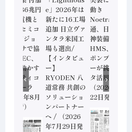
価値額86兆円
e」2026年は
動き
/ 三菱電機と
新たに16工場
Noetra、富士
ソニーセミコ
追加 日立ヴァ
通、日立 / 兵
ン AIビジョ
ンタラ米国工
神装備 ×
ンセンサで協
場も選出/
HMS、老舗
業 / IDEC、
【インタビュ
ポンプメーカ
安全に動かす
ー】
ーが挑むデー
セーフティコ
RYODEN 八
タ活用 など
ントローラ
道常務 共創の
（2026年7月
（2026年8月
ソリューショ
22日発行）
5日発行）
ンパートナー
へ / （2026
年7月29日発