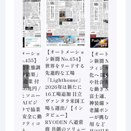
【オートメーショ
【オートメーショ
【オートメーショ
ン新聞 No.454】
ン新聞 No.455】
ン新聞 No.453】
世界をリードする
「経済構造実態調
フィジカルAI本格
先進的な工場
査二次集計結果」
化へ 国産AI開発
「Lighthouse」
2024年製造業 付
や社会実装に活発
2026年は新たに
加価値額86兆円 /
な動き Noetra、
16工場追加 日立
三菱電機とソニー
富士通、日立 / 兵
ヴァンタラ米国工
セミコン AIビジ
神装備 × HMS、
場も選出/ 【イン
ョンセンサで協業
老舗ポンプメーカ
タビュー】
/ IDEC、安全に動
ーが挑むデータ活
RYODEN 八道常
かすセーフティコ
用 など（2026年7
務 共創のソリュー
ントローラ
月22日発行）