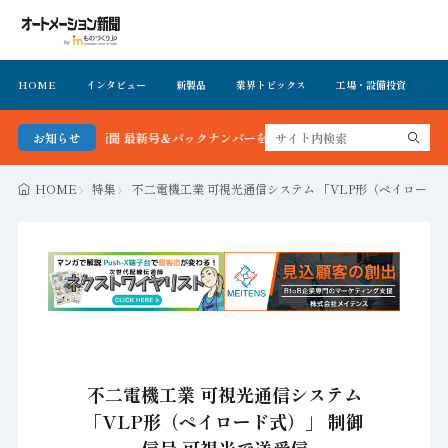
HOME
インタビュー
新製品
業界トピックス
工場・設備投資
イ
メーション新聞 最新号＆バックナンバーを無料で公開中 詳細はこちら
お知らせ
HOME
特集
不二電機工業 可視光通信システム 「VLP形（ペイロード
不二電機工業 可視光通信システム
「VLP形（ペイロード式）」 制御