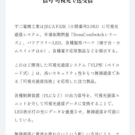
信号 可視光で送受信
不二電機工業はJECA FAIR（小間番号2-083）に可視光
通信システム、半導体開閉器「SemiConSwitchシリー
ズ」、バリアフリーLED、各種盤用パーツ（端子台・カ
ムスイッチほか）、各種電子応用製品などを展示する。
このほど開発した可視光通信システム「VLP形（ペイロ
ード式）」は、高いセキュリティ性をもつ無線通信であ
る「可視光通信技術」を応用した注力製品。
各種制御装置（PLCなど）の出力信号を、可視光通信ユ
ニットを介して可視光通信データに変換することで、
LED表示灯の光にデータを重畳させ、無線通信を可能に
している。
無線通信に電波を使わないという新しい方法により、セ