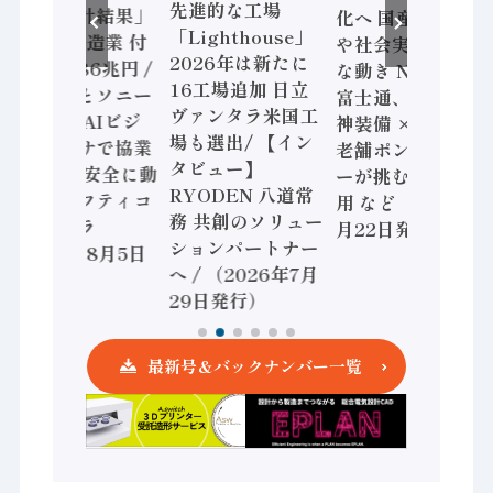
先進的な工場
査二次集計結果」
化へ 国産AI開発
「Lighthouse」
2024年製造業 付
や社会実装に活発
2026年は新たに
加価値額86兆円 /
な動き Noetra、
16工場追加 日立
三菱電機とソニー
富士通、日立 / 兵
ヴァンタラ米国工
セミコン AIビジ
神装備 × HMS、
場も選出/ 【イン
ョンセンサで協業
老舗ポンプメーカ
タビュー】
/ IDEC、安全に動
ーが挑むデータ活
RYODEN 八道常
かすセーフティコ
用 など（2026年7
務 共創のソリュー
ントローラ
月22日発行）
ションパートナー
（2026年8月5日
へ / （2026年7月
発行）
29日発行）
最新号＆バックナンバー一覧