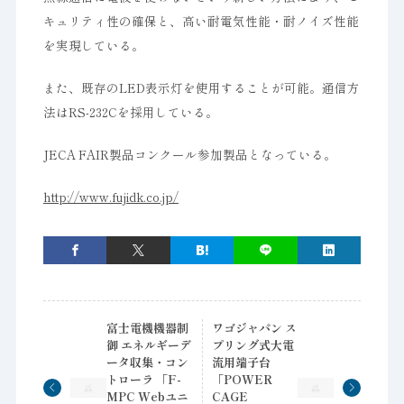
キュリティ性の確保と、高い耐電気性能・耐ノイズ性能
を実現している。
また、既存のLED表示灯を使用することが可能。通信方
法はRS-232Cを採用している。
JECA FAIR製品コンクール参加製品となっている。
http://www.fujidk.co.jp/
富士電機機器制
ワゴジャパン ス
御 エネルギーデ
プリング式大電
ータ収集・コン
流用端子台
トローラ 「F-
「POWER
MPC Webユニ
CAGE