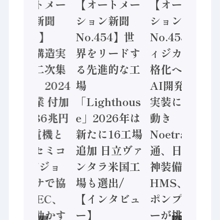
【オートメー
【オートメー
【オートメー
ション新聞
ション新聞
ション新聞
No.455】
No.454】世
No.453】フ
「経済構造実
界をリードす
ィジカルAI本
態調査二次集
る先進的な工
格化へ 国産
計結果」2024
場
AI開発や社会
年製造業 付加
「Lighthous
実装に活発な
価値額86兆円
e」2026年は
動き
/ 三菱電機と
新たに16工場
Noetra、富士
ソニーセミコ
追加 日立ヴァ
通、日立 / 兵
ン AIビジョ
ンタラ米国工
神装備 ×
ンセンサで協
場も選出/
HMS、老舗
業 / IDEC、
【インタビュ
ポンプメーカ
安全に動かす
ー】
ーが挑むデー