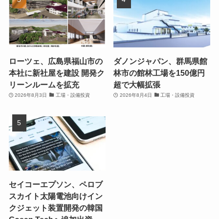
ローツェ、広島県福山市の
ダノンジャパン、群馬県館
本社に新社屋を建設 開発ク
林市の館林工場を150億円
リーンルームを拡充
超で大幅拡張
2026年8月3日
工場・設備投資
2026年8月4日
工場・設備投資
セイコーエプソン、ペロブ
スカイト太陽電池向けイン
クジェット装置開発の韓国