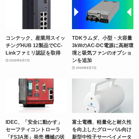
コンテック、産業用スイッ
TDKラムダ、小型・大容量
チングHUB 12製品でCC-
3kWのAC-DC電源に高耐環
Linkファミリ認証を取得
境と吸気ファンのオプショ
ンを追加
2026年8月7日
2026年8月7日
IDEC、「安全に動かす」
富士電機、軽量化と耐久性
セーフティコントローラ
を向上したグローバル向け
「FS3A形」発売 機械の状
新型中性子サーベイメータ