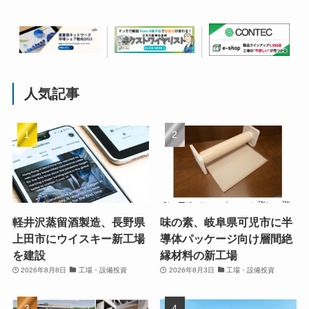
人気記事
軽井沢蒸留酒製造、長野県
味の素、岐阜県可児市に半
上田市にウイスキー新工場
導体パッケージ向け層間絶
を建設
縁材料の新工場
2026年8月8日
工場・設備投資
2026年8月3日
工場・設備投資