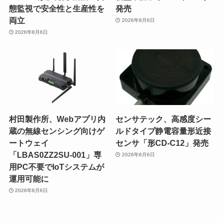
態監視で安全性と生産性を
発売
両立
2026年8月6日
2026年8月6日
村田製作所、Webアプリ内
センサテック、高感度シー
蔵の無線センシング向けゲ
ルドタイプ静電容量形近接
ートウェイ
センサ「形CD-C12」発売
「LBAS0ZZ2SU-001」専
2026年8月6日
用PC不要でIoTシステムが
運用可能に
2026年8月6日