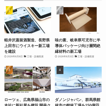
軽井沢蒸留酒製造、長野県
味の素、岐阜県可児市に半
上田市にウイスキー新工場
導体パッケージ向け層間絶
を建設
縁材料の新工場
2026年8月8日
工場・設備投資
2026年8月3日
工場・設備投資
ローツェ、広島県福山市の
ダノンジャパン、群馬県館
本社に新社屋を建設 開発ク
林市の館林工場を150億円