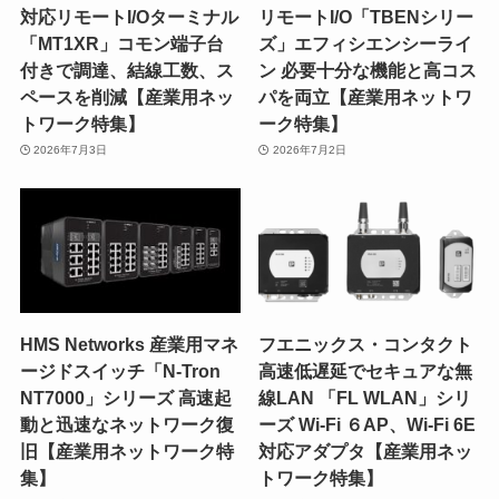
対応リモートI/Oターミナル
リモートI/O「TBENシリー
「MT1XR」コモン端子台
ズ」エフィシエンシーライ
付きで調達、結線工数、ス
ン 必要十分な機能と高コス
ペースを削減【産業用ネッ
パを両立【産業用ネットワ
トワーク特集】
ーク特集】
2026年7月3日
2026年7月2日
HMS Networks 産業用マネ
フエニックス・コンタクト
ージドスイッチ「N-Tron
高速低遅延でセキュアな無
NT7000」シリーズ 高速起
線LAN 「FL WLAN」シリ
動と迅速なネットワーク復
ーズ Wi-Fi ６AP、Wi-Fi 6E
旧【産業用ネットワーク特
対応アダプタ【産業用ネッ
集】
トワーク特集】