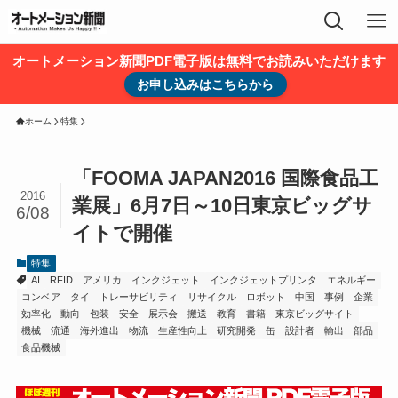
オートメーション新聞PDF電子版は無料でお読みいただけます
お申し込みはこちらから
ホーム
特集
「FOOMA JAPAN2016 国際食品工
2016
業展」6月7日～10日東京ビッグサ
6/08
イトで開催
特集
AI
RFID
アメリカ
インクジェット
インクジェットプリンタ
エネルギー
コンベア
タイ
トレーサビリティ
リサイクル
ロボット
中国
事例
企業
効率化
動向
包装
安全
展示会
搬送
教育
書籍
東京ビッグサイト
機械
流通
海外進出
物流
生産性向上
研究開発
缶
設計者
輸出
部品
食品機械