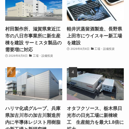
村田製作所、滋賀県東近江
軽井沢蒸留酒製造、長野県
市の八日市事業所に新生産
上田市にウイスキー新工場
棟を建設 サーミスタ製品の
を建設
需要増に対応
2026年8月8日
工場・設備投資
2026年8月8日
工場・設備投資
ハリマ化成グループ、兵庫
オタフクソース、栃木県日
県加古川市の加古川製造所
光市の日光工場に新棟竣
内に半導体レジスト用樹脂
工 生産能力を最大1.8倍に