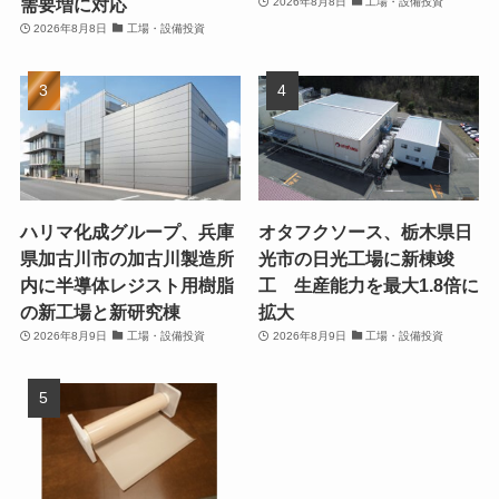
需要増に対応
2026年8月8日
工場・設備投資
2026年8月8日
工場・設備投資
ハリマ化成グループ、兵庫
オタフクソース、栃木県日
県加古川市の加古川製造所
光市の日光工場に新棟竣
内に半導体レジスト用樹脂
工 生産能力を最大1.8倍に
の新工場と新研究棟
拡大
2026年8月9日
工場・設備投資
2026年8月9日
工場・設備投資