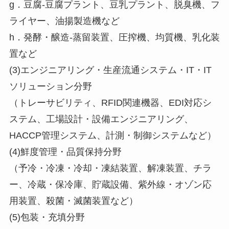
g．豆腐-豆腐プラント、豆乳プラント、脱臭機、フ
ライヤー、油揚製造機など
h．発酵・醸造-蒸留装置、圧搾機、均質機、乳化装
置など
(3)エンジニアリング・生産流通システム・IT・IT
ソリューション分野
（トレーサビリティ、RFID関連機器、EDI対応シ
ステム、工場設計・設備エンジニアリング、
HACCP管理システム、計測・制御システムなど）
(4)鮮度管理・品質保持分野
（予冷・冷凍・冷却・凍結装置、解凍装置、チラ
ー、冷蔵・保冷庫、貯蔵設備、紫外線・オゾン応
用装置、殺菌・滅菌装置など）
(5)包装・充填分野