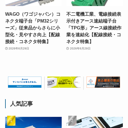
WAGO（ワゴジャパン）コ
不二電機工業、電線接続表
ネクタ端子台「PM32シリ
示付きアース速結端子台
ーズ」従来品からさらに小
「TPG形」アース線接続作
型化・見やすさ向上【配線
業を速結化【配線接続・コ
接続・コネクタ特集】
ネクタ特集】
2026年6月29日
2026年6月29日
人気記事