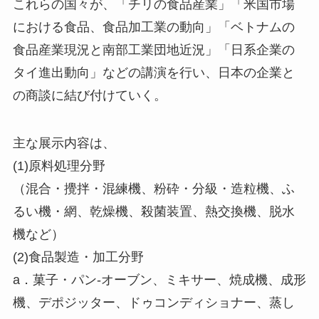
これらの国々が、「チリの食品産業」「米国市場
における食品、食品加工業の動向」「ベトナムの
食品産業現況と南部工業団地近況」「日系企業の
タイ進出動向」などの講演を行い、日本の企業と
の商談に結び付けていく。
主な展示内容は、
(1)原料処理分野
（混合・攪拌・混練機、粉砕・分級・造粒機、ふ
るい機・網、乾燥機、殺菌装置、熱交換機、脱水
機など）
(2)食品製造・加工分野
a．菓子・パン-オーブン、ミキサー、焼成機、成形
機、デポジッター、ドゥコンディショナー、蒸し