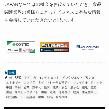
JAPANならではの機会をお役立ていただき、食品
関連業界の皆様方にとってビジネスに有益な情報
を会得していただきたいと思います。
特集
AI
RFID
アメリカ
インクジェット
インクジェットプリンタ
エネルギー
コンベア
タイ
トレーサビリティ
リサイクル
ロボット
中国
事例
企業
効率化
動向
包装
安全
展示会
搬送
教育
書籍
東京ビッグサイト
機械
流通
海外進出
物流
生産性向上
研究開発
缶
設計者
輸出
部品
食品機械