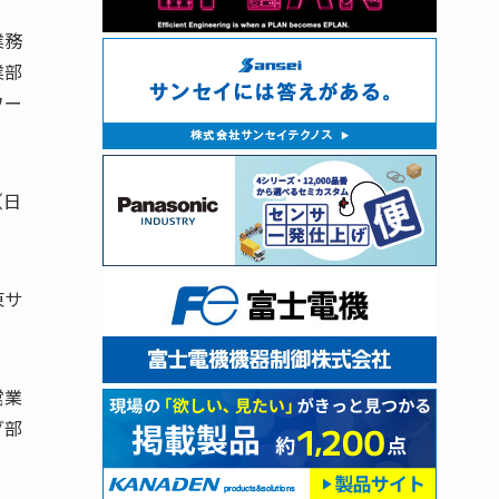
業務
業部
ワー
（日
東サ
営業
グ部