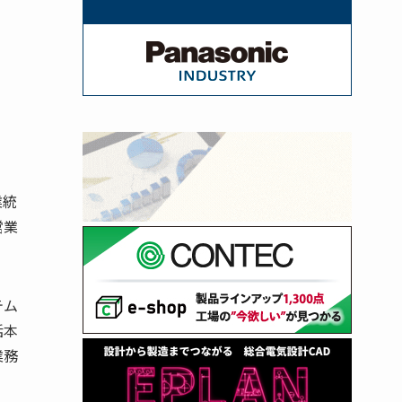
業統
営業
テム
括本
業務