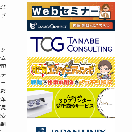
本部
イブ
リー
ーシ
テム
受配
ステ
リー
本部
改革
平尾
受変
電制