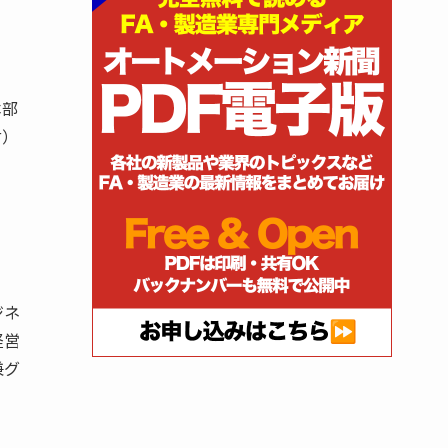
本部
付）
ジネ
経営
兼グ