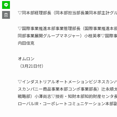
▽同本部経理部長（同本部担当部長兼同本部主計グ
▽国際事業推進本部事業管理部長（国際事業推進本
同部事業展開グループマネジャー）小枝英孝▽国際
内田佳克
オムロン
（3月21日付）
▽インダストリアルオートメーションビジネスカン
スカンパニー商品事業本部コンポ事業部長）辻永順
戦略部）小澤尚志▽技術・知財本部知的財産センタ
ローバルIR・コーポレートコミュニケーション本部