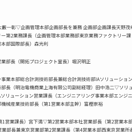
大藪一彰▽企画管理本部企画部長を兼務 企画部企画課長天野茂
リー第2業務課長（企画管理本部業務部東京業務ファクトリー課
業本部国際部長）森光利
営業部長（開拓プロジェクト室長）堀沢明正
事業本部総合計測技術部長兼総合計測技術部IAソリューショ
術部長（明治電機商業上海有限公司副総経理）田中浩二▽ソリ
Aソリューション営業課長（エンジニアリング事業本部エンジ
部機械産業技術部長（第1営業本部主幹）富樫崇裕
第1営業課長）宮下満▽第2営業本部本社営業部長（第2営業本
営業部長兼東京営業部第2営業課長（第4営業本部西東京営業所