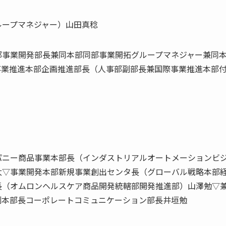
ループマネジャー）山田真稔
部事業開発部長兼同本部同部事業開拓グループマネジャー兼同
事業推進本部企画推進部長（人事部副部長兼国際事業推進本部
パニー商品事業本部長（インダストリアルオートメーションビ
太▽事業開発本部新規事業創出センタ長（グローバル戦略本部
長（オムロンヘルスケア商品開発統轄部開発推進部）山澤勉▽
副本部長コーポレートコミュニケーション部長井垣勉