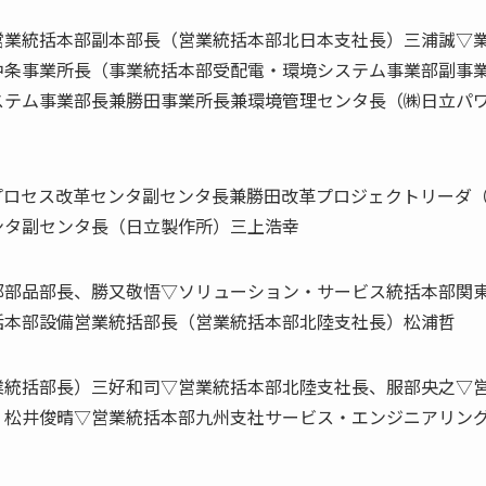
営業統括本部副本部長（営業統括本部北日本支社長）三浦誠▽
中条事業所長（事業統括本部受配電・環境システム事業部副事
ステム事業部長兼勝田事業所長兼環境管理センタ長（㈱日立パ
プロセス改革センタ副センタ長兼勝田改革プロジェクトリーダ
ンタ副センタ長（日立製作所）三上浩幸
部部品部長、勝又敬悟▽ソリューション・サービス統括本部関
括本部設備営業統括部長（営業統括本部北陸支社長）松浦哲
業統括部長）三好和司▽営業統括本部北陸支社長、服部央之▽
、松井俊晴▽営業統括本部九州支社サービス・エンジニアリン