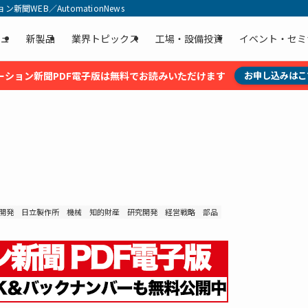
聞WEB／AutomationNews
ュ
新製品
業界トピックス
工場・設備投資
イベント・セミ
ーション新聞PDF電子版は無料でお読みいただけます
お申し込みはこ
開発
日立製作所
機械
知的財産
研究開発
経営戦略
部品