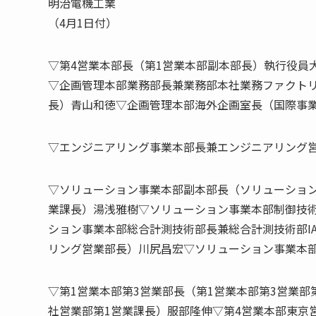
明治電機工業
（4月1日付）
▽第4営業本部長（第1営業本部副本部長）執行役員
▽企画管理本部業務部長兼業務部本社業務ファクト
長）青山和徳▽企画管理本部海外企画室長（国際事
▽エンジニアリング事業本部長兼エンジニアリング
▽ソリューション事業本部副本部長（ソリューション
業課長）湯浅雅樹▽ソリューション事業本部制御技
ション事業本部総合計測技術部長兼総合計測技術部I
リング営業部長）川尻昌宏▽ソリューション事業本
▽第1営業本部第3営業部長（第1営業本部第3営業部
社営業部第1営業課長）服部隆伸▽第4営業本部東京