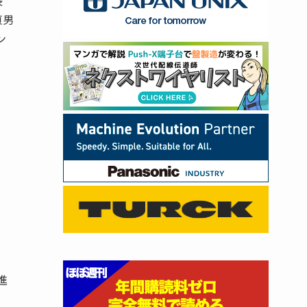
長
貞男
ン
ョ
進