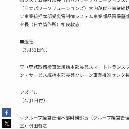
御システム設計部長（日立パワーソリューションズ
（日立パワーソリューションズ）大内茂俊▽事業統
▽事業統括本部受変電制御システム事業部品質保証部
タ長（日立製作所）相良敦志
■退任
（3月31日付）
▽（専務取締役事業統括本部長兼スマートトランス
ン・サービス統括本部長兼クレーン事業推進センタ
アズビル
（4月1日付）
▽グループ経営管理本部財務部長（グループ経営管理
室）枡田啓之