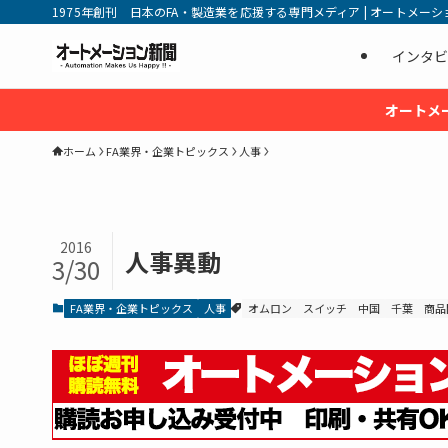
1975年創刊 日本のFA・製造業を応援する専門メディア | オートメーション新
インタビ
オートメ
ホーム
FA業界・企業トピックス
人事
2016
人事異動
3/30
FA業界・企業トピックス
人事
オムロン
スイッチ
中国
千葉
商品