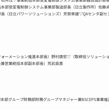
）石井茂▽事業統括本部受変電制御システム事業部器具設計部
括本部受変電制御システム事業部製造部長（日立製作所）佐藤
長（日立パワーソリューションズ）芳賀章雄▽QAセンタ副セ
フォーメーション推進本部長）野村康宏▽（取締役ソリューシ
長兼営業統括本部副本部長）荒武直嘉
本部グループ財務部財務グループマネジャー兼BSCEPS事業推