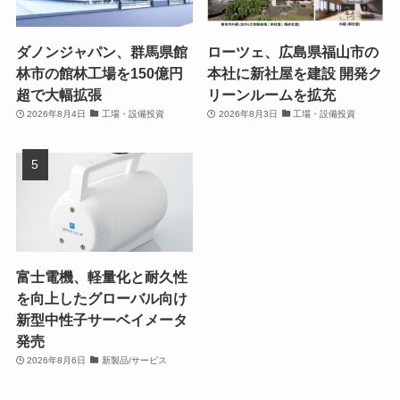
ダノンジャパン、群馬県館
ローツェ、広島県福山市の
林市の館林工場を150億円
本社に新社屋を建設 開発ク
超で大幅拡張
リーンルームを拡充
2026年8月4日
工場・設備投資
2026年8月3日
工場・設備投資
富士電機、軽量化と耐久性
を向上したグローバル向け
新型中性子サーベイメータ
発売
2026年8月6日
新製品/サービス