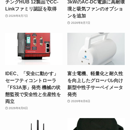
チングHUB 12製品でCC-
3kWのAC-DC電源に高耐環
Linkファミリ認証を取得
境と吸気ファンのオプショ
ンを追加
2026年8月7日
2026年8月7日
IDEC、「安全に動かす」
富士電機、軽量化と耐久性
セーフティコントローラ
を向上したグローバル向け
「FS3A形」発売 機械の状
新型中性子サーベイメータ
態監視で安全性と生産性を
発売
両立
2026年8月6日
2026年8月6日