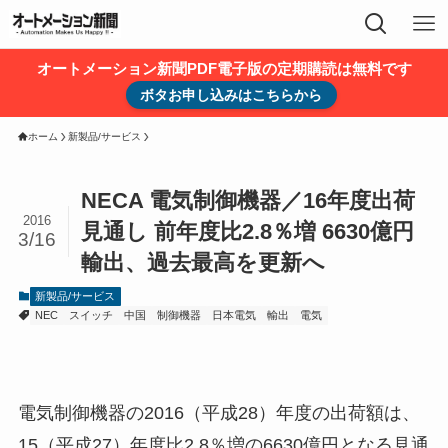
オートメーション新聞PDF電子版の定期購読は無料です
ボタお申し込みはこちらから
ホーム
新製品/サービス
NECA 電気制御機器／16年度出荷
2016
見通し 前年度比2.8％増 6630億円
3/16
輸出、過去最高を更新へ
新製品/サービス
NEC
スイッチ
中国
制御機器
日本電気
輸出
電気
電気制御機器の2016（平成28）年度の出荷額は、
15（平成27）年度比2.8％増の6630億円となる見通