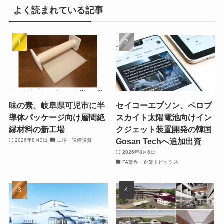
よく読まれている記事
味の素、岐阜県可児市に半
セイコーエプソン、ペロブ
導体パッケージ向け層間絶
スカイト太陽電池向けイン
縁材料の新工場
クジェット装置開発の韓国
Gosan Techへ追加出資
2026年8月3日
工場・設備投資
2026年8月6日
FA業界・企業トピックス