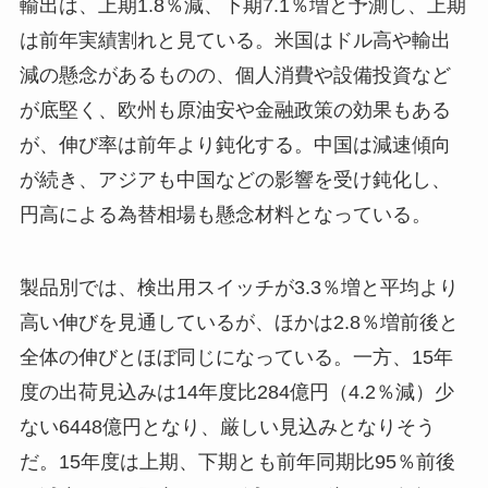
輸出は、上期1.8％減、下期7.1％増と予測し、上期
は前年実績割れと見ている。米国はドル高や輸出
減の懸念があるものの、個人消費や設備投資など
が底堅く、欧州も原油安や金融政策の効果もある
が、伸び率は前年より鈍化する。中国は減速傾向
が続き、アジアも中国などの影響を受け鈍化し、
円高による為替相場も懸念材料となっている。
製品別では、検出用スイッチが3.3％増と平均より
高い伸びを見通しているが、ほかは2.8％増前後と
全体の伸びとほぼ同じになっている。一方、15年
度の出荷見込みは14年度比284億円（4.2％減）少
ない6448億円となり、厳しい見込みとなりそう
だ。15年度は上期、下期とも前年同期比95％前後