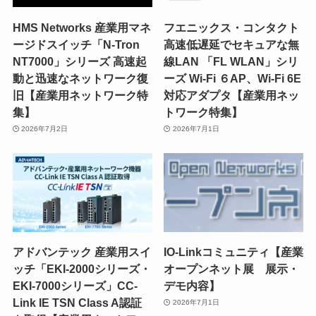
HMS Networks 産業用マネ
フエニックス・コンタクト
ージドスイッチ「N-Tron
高速低遅延でセキュアな無
NT7000」シリーズ 高速起
線LAN 「FL WLAN」シリ
動と迅速なネットワーク復
ーズ Wi-Fi ６AP、Wi-Fi 6E
旧【産業用ネットワーク特
対応アダプタ【産業用ネッ
集】
トワーク特集】
2026年7月2日
2026年7月1日
アドバンテック 産業用スイ
IO-Linkコミュニティ【産業
ッチ「EKI-2000シリーズ・
オープンネット展 展示・
EKI-7000シリーズ」CC-
デモ内容】
Link IE TSN Class A認証
2026年7月1日