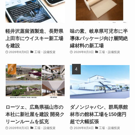
軽井沢蒸留酒製造、長野県
味の素、岐阜県可児市に半
上田市にウイスキー新工場
導体パッケージ向け層間絶
を建設
縁材料の新工場
2026年8月8日
工場・設備投資
2026年8月3日
工場・設備投資
ローツェ、広島県福山市の
ダノンジャパン、群馬県館
本社に新社屋を建設 開発ク
林市の館林工場を150億円
リーンルームを拡充
超で大幅拡張
2026年8月3日
工場・設備投資
2026年8月4日
工場・設備投資