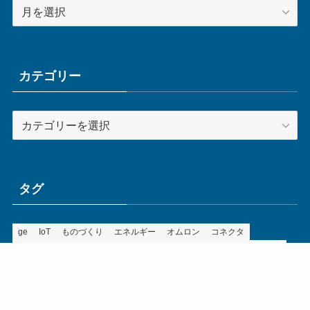
ア
ー
カ
イ
ブ
カテゴリー
カ
テ
ゴ
リ
ー
タグ
ge
IoT
ものづくり
エネルギー
オムロン
コネクタ
コンピュータ
スイッチ
セキュリティ
センサ
タイ
デザイン
デジタル
ドイツ
バリ
ライン
ロボット
三菱電機
中国
企業
制御機器
制御盤
効率化
動向
半導体
安全
展示会
採用
接続
搬送
改善
機械
液晶
温度
無線
物流