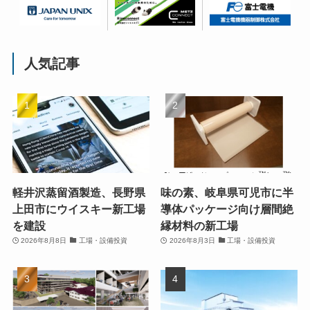
人気記事
軽井沢蒸留酒製造、長野県
味の素、岐阜県可児市に半
上田市にウイスキー新工場
導体パッケージ向け層間絶
を建設
縁材料の新工場
2026年8月8日
工場・設備投資
2026年8月3日
工場・設備投資