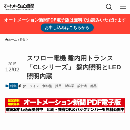
オートメーション新聞PDF電子版は無料でお読みいただけます
お申し込みはこちらから
ホーム
特集
スワロー電機 盤内用トランス
2015
「CLシリーズ」 盤内照明とLED
12/02
照明内蔵
特集
ge
ライン
制御盤
採用
製造業
設計者
部品