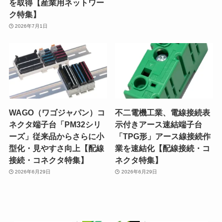
を取得【産業用ネットワー
ク特集】
2026年7月1日
WAGO（ワゴジャパン）コ
不二電機工業、電線接続表
ネクタ端子台「PM32シリ
示付きアース速結端子台
ーズ」従来品からさらに小
「TPG形」アース線接続作
型化・見やすさ向上【配線
業を速結化【配線接続・コ
接続・コネクタ特集】
ネクタ特集】
2026年6月29日
2026年6月29日