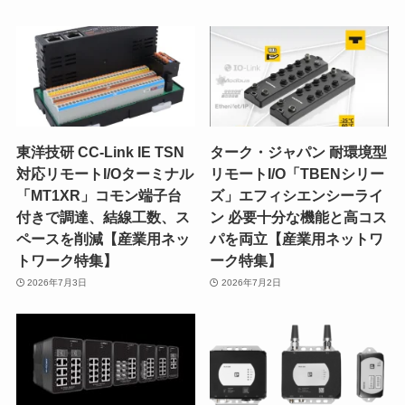
東洋技研 CC-Link IE TSN
ターク・ジャパン 耐環境型
対応リモートI/Oターミナル
リモートI/O「TBENシリー
「MT1XR」コモン端子台
ズ」エフィシエンシーライ
付きで調達、結線工数、ス
ン 必要十分な機能と高コス
ペースを削減【産業用ネッ
パを両立【産業用ネットワ
トワーク特集】
ーク特集】
2026年7月3日
2026年7月2日