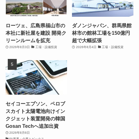
ローツェ、広島県福山市の
ダノンジャパン、群馬県館
本社に新社屋を建設 開発ク
林市の館林工場を150億円
リーンルームを拡充
超で大幅拡張
2026年8月3日
工場・設備投資
2026年8月4日
工場・設備投資
セイコーエプソン、ペロブ
スカイト太陽電池向けイン
クジェット装置開発の韓国
Gosan Techへ追加出資
2026年8月6日
FA業界・企業トピックス