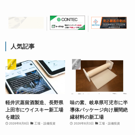
人気記事
軽井沢蒸留酒製造、長野県
味の素、岐阜県可児市に半
上田市にウイスキー新工場
導体パッケージ向け層間絶
を建設
縁材料の新工場
2026年8月8日
工場・設備投資
2026年8月3日
工場・設備投資