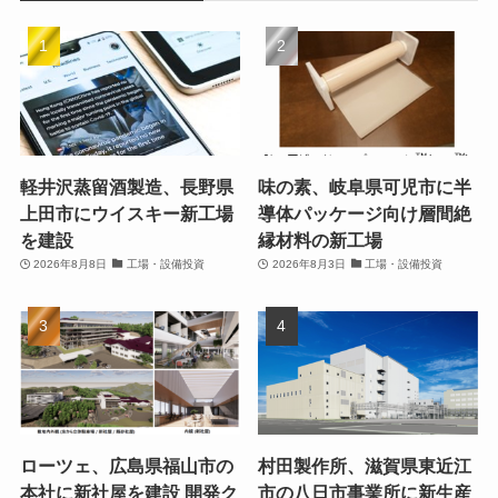
軽井沢蒸留酒製造、長野県
味の素、岐阜県可児市に半
上田市にウイスキー新工場
導体パッケージ向け層間絶
を建設
縁材料の新工場
2026年8月8日
工場・設備投資
2026年8月3日
工場・設備投資
ローツェ、広島県福山市の
村田製作所、滋賀県東近江
本社に新社屋を建設 開発ク
市の八日市事業所に新生産