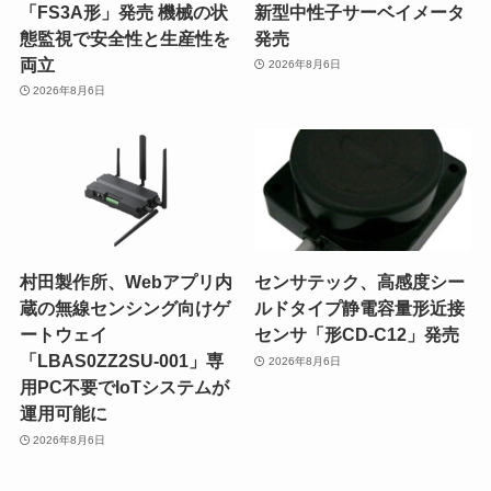
「FS3A形」発売 機械の状
新型中性子サーベイメータ
態監視で安全性と生産性を
発売
両立
2026年8月6日
2026年8月6日
村田製作所、Webアプリ内
センサテック、高感度シー
蔵の無線センシング向けゲ
ルドタイプ静電容量形近接
ートウェイ
センサ「形CD-C12」発売
「LBAS0ZZ2SU-001」専
2026年8月6日
用PC不要でIoTシステムが
運用可能に
2026年8月6日