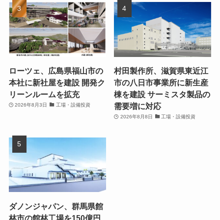
ローツェ、広島県福山市の
村田製作所、滋賀県東近江
本社に新社屋を建設 開発ク
市の八日市事業所に新生産
リーンルームを拡充
棟を建設 サーミスタ製品の
需要増に対応
2026年8月3日
工場・設備投資
2026年8月8日
工場・設備投資
ダノンジャパン、群馬県館
林市の館林工場を150億円