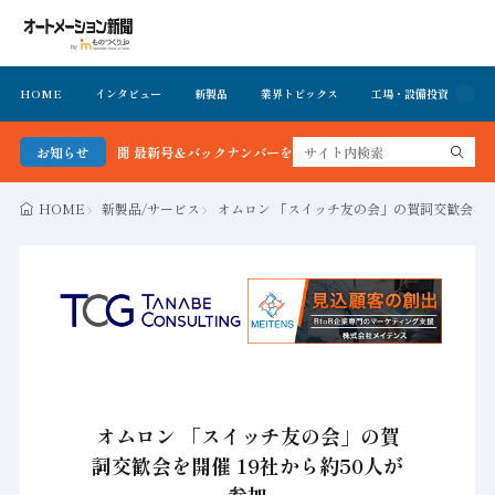
HOME
インタビュー
新製品
業界トピックス
工場・設備投資
イ
メーション新聞 最新号＆バックナンバーを無料で公開中 詳細はこちら
お知らせ
HOME
新製品/サービス
オムロン 「スイッチ友の会」の賀詞交歓会を開催
オムロン 「スイッチ友の会」の賀
詞交歓会を開催 19社から約50人が