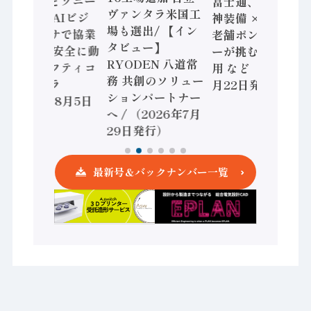
三菱電機とソニー
富士通、日立 / 兵
ヴァンタラ米国工
セミコン AIビジ
神装備 × HMS、
場も選出/ 【イン
ョンセンサで協業
老舗ポンプメーカ
タビュー】
/ IDEC、安全に動
ーが挑むデータ活
RYODEN 八道常
かすセーフティコ
用 など（2026年7
務 共創のソリュー
ントローラ
月22日発行）
ションパートナー
（2026年8月5日
へ / （2026年7月
発行）
29日発行）
最新号＆バックナンバー一覧