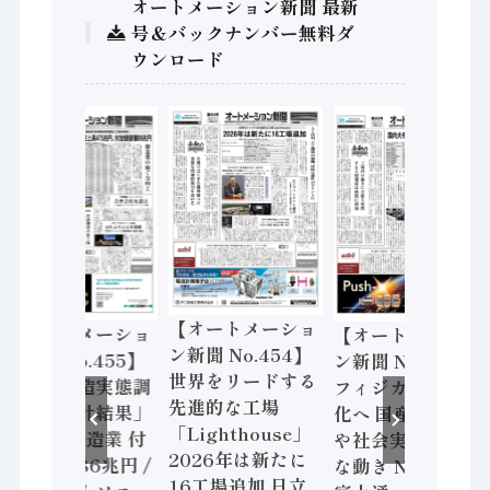
オートメーション新聞 最新
号＆バックナンバー無料ダ
ウンロード
【オートメーショ
【オートメーショ
【オートメーショ
ン新聞 No.454】
ン新聞 No.455】
ン新聞 No.453】
世界をリードする
「経済構造実態調
フィジカルAI本格
先進的な工場
査二次集計結果」
化へ 国産AI開発
「Lighthouse」
2024年製造業 付
や社会実装に活発
2026年は新たに
加価値額86兆円 /
な動き Noetra、
16工場追加 日立