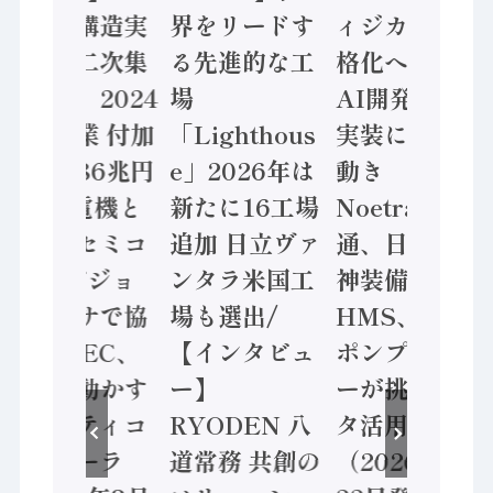
「経済構造実
界をリードす
ィジカルAI本
態調査二次集
る先進的な工
格化へ 国産
計結果」2024
場
AI開発や社会
年製造業 付加
「Lighthous
実装に活発な
価値額86兆円
e」2026年は
動き
/ 三菱電機と
新たに16工場
Noetra、富士
ソニーセミコ
追加 日立ヴァ
通、日立 / 兵
ン AIビジョ
ンタラ米国工
神装備 ×
ンセンサで協
場も選出/
HMS、老舗
業 / IDEC、
【インタビュ
ポンプメーカ
安全に動かす
ー】
ーが挑むデー
セーフティコ
RYODEN 八
タ活用 など
ントローラ
道常務 共創の
（2026年7月