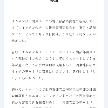
参加
オムロンは、関東エリアの電子部品系商社で組織してい
る「スイッチ友の会」の新年賀詞交歓会を、東京・品川
フロントビルで１月２３日開催、１９社から約５０人が
参加した。
冒頭、オムロンスイッチアンドデバイスの商品部劉エリ
ック部長が「この会も２０１１年からスタートして５周
年を迎えた。この会の活動の成果もあり、関東地区のス
イッチの売り上げは着実に伸びている。感謝申し上げた
い」とあいさつした。
続いて、オムロンＩＣ販売東部支店南関東販売部ＤＨ課
森田課長とオムロンスイッチアンドデバイス西村幸治主
査から営業の近況報告があり、「東部支店の売り上げ