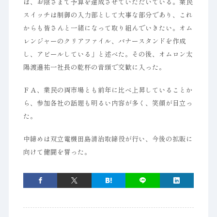
は、お陰さまで予算を達成させていただいている。業民
スイッチは制御の入力部として大事な部分であり、これ
からも皆さんと一緒になって取り組んでいきたい。オム
レンジャーのクリアファイル、バナースタンドを作成
し、アピールしている」と述べた。その後、オムロン太
陽渡邉祐一社長の乾杯の音頭で交歓に入った。
ＦＡ、業民の両市場とも前年に比べ上昇していることか
ら、参加各社の話題も明るい内容が多く、笑顔が目立っ
た。
中締めは双立電機田島清治取締役が行い、今後の拡販に
向けて健闘を誓った。