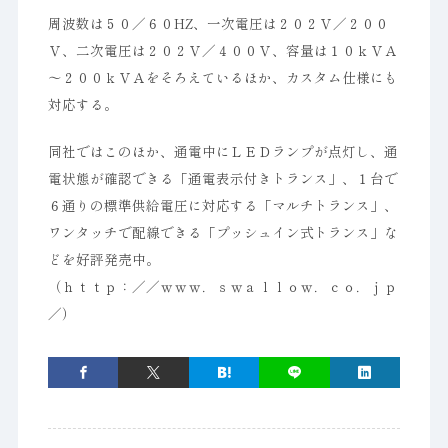
周波数は５０／６０HZ、一次電圧は２０２Ｖ／２００
Ｖ、二次電圧は２０２Ｖ／４００Ｖ、容量は１０ｋＶＡ
～２００ｋＶＡをそろえているほか、カスタム仕様にも
対応する。
同社ではこのほか、通電中にＬＥＤランプが点灯し、通
電状態が確認できる「通電表示付きトランス」、１台で
６通りの標準供給電圧に対応する「マルチトランス」、
ワンタッチで配線できる「プッシュイン式トランス」な
どを好評発売中。
（ｈｔｔｐ：／／ｗｗｗ．ｓｗａｌｌｏｗ．ｃｏ．ｊｐ
／）