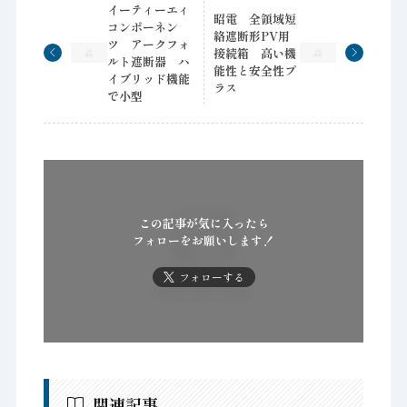
イーティーエィ
昭電 全領域短
コンポーネン
絡遮断形PV用
ツ アークフォ
接続箱 高い機
ルト遮断器 ハ
能性と安全性プ
イブリッド機能
ラス
で小型
この記事が気に入ったら
フォローをお願いします！
フォローする
関連記事