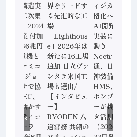
「経済構造実
界をリードす
ィジカルAI本
態調査二次集
る先進的な工
格化へ 国産
計結果」2024
場
AI開発や社会
年製造業 付加
「Lighthous
実装に活発な
価値額86兆円
e」2026年は
動き
/ 三菱電機と
新たに16工場
Noetra、富士
ソニーセミコ
追加 日立ヴァ
通、日立 / 兵
ン AIビジョ
ンタラ米国工
神装備 ×
ンセンサで協
場も選出/
HMS、老舗
業 / IDEC、
【インタビュ
ポンプメーカ
安全に動かす
ー】
ーが挑むデー
セーフティコ
RYODEN 八
タ活用 など
ントローラ
道常務 共創の
（2026年7月
（2026年8月
ソリューショ
22日発行）