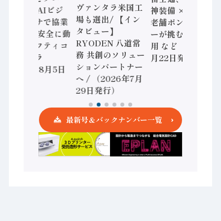
ヴァンタラ米国工
セミコン AIビジ
神装備 × HMS、
場も選出/ 【イン
ョンセンサで協業
老舗ポンプメーカ
タビュー】
/ IDEC、安全に動
ーが挑むデータ活
RYODEN 八道常
かすセーフティコ
用 など（2026年7
務 共創のソリュー
ントローラ
月22日発行）
ションパートナー
（2026年8月5日
へ / （2026年7月
発行）
29日発行）
最新号＆バックナンバー一覧