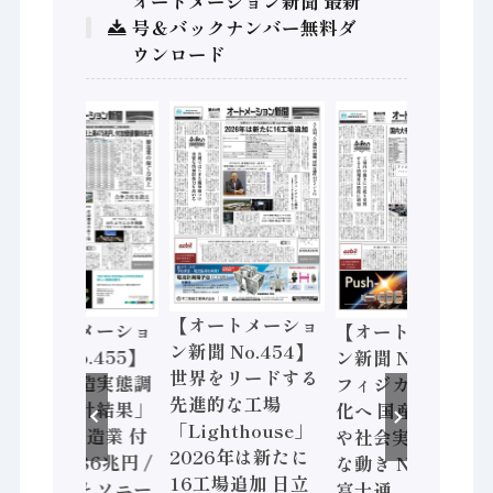
オートメーション新聞 最新
号＆バックナンバー無料ダ
ウンロード
【オートメーショ
【オートメーショ
【オートメーショ
ン新聞 No.454】
ン新聞 No.455】
ン新聞 No.453】
世界をリードする
「経済構造実態調
フィジカルAI本格
先進的な工場
査二次集計結果」
化へ 国産AI開発
「Lighthouse」
2024年製造業 付
や社会実装に活発
2026年は新たに
加価値額86兆円 /
な動き Noetra、
16工場追加 日立
三菱電機とソニー
富士通、日立 / 兵