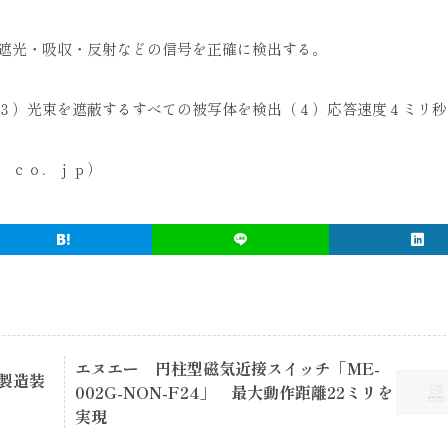
遮光・吸収・反射などの信号を正確に検出する。
３）光束を遮蔽するすべての被写体を検出（４）応答速度４ミリ秒
．ｃｏ．ｊｐ）
エヌエー 円柱型磁気近接スイッチ「ME-
製造装
002G-NON-F24」 最大動作距離22ミリを
実現