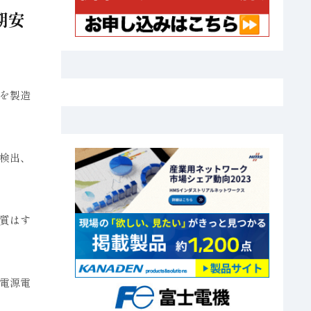
期安
を製造
検出、
質はす
電源電