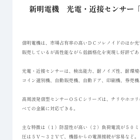
新明電機 光電・近接センサー「
信明電機は、市場占有率の高いＤＣソレノイドのほか光
販売しているが高性能ながら低価格化を実現し好評であ
光電・近接センサーは、検出能力、耐ノイズ性、耐環境
コイン選別機、自動販売機、自動ドア、印刷機、券売機
高周波発信型センサーＯＳＣシリーズは、チリやホコリ
べての金属に対応できる。
主な特徴は（１）防湿性が高い（２）負荷電流が５０ミ
圧は５Ｖ～３２Ｖで、機器からの電源接続が容易など。