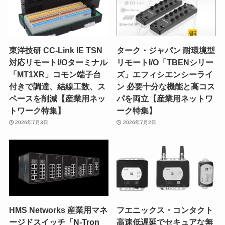
東洋技研 CC-Link IE TSN
ターク・ジャパン 耐環境型
対応リモートI/Oターミナル
リモートI/O「TBENシリー
「MT1XR」コモン端子台
ズ」エフィシエンシーライ
付きで調達、結線工数、ス
ン 必要十分な機能と高コス
ペースを削減【産業用ネッ
パを両立【産業用ネットワ
トワーク特集】
ーク特集】
2026年7月3日
2026年7月2日
HMS Networks 産業用マネ
フエニックス・コンタクト
ージドスイッチ「N-Tron
高速低遅延でセキュアな無