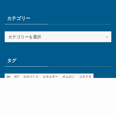
カ
イ
ブ
カテゴリー
カ
テ
ゴ
リ
ー
タグ
ge
IoT
ものづくり
エネルギー
オムロン
コネクタ
コンピュータ
スイッチ
セキュリティ
センサ
タイ
デザイン
デジタル
ドイツ
バリ
ライン
ロボット
三菱電機
中国
企業
制御機器
制御盤
効率化
動向
半導体
安全
展示会
採用
接続
搬送
改善
機械
液晶
温度
無線
物流
経済産業省
自動車
製造業
見える化
輸出
通信
部品
電子部品
電気