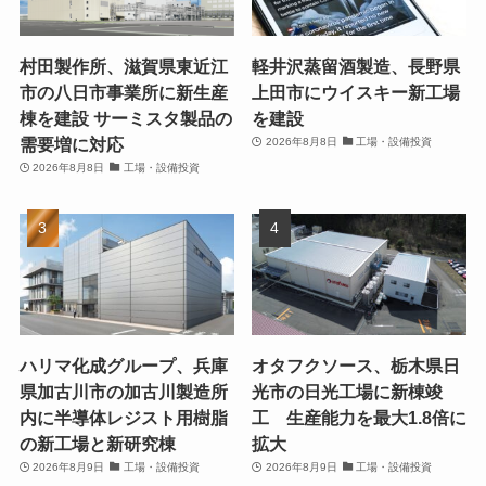
村田製作所、滋賀県東近江
軽井沢蒸留酒製造、長野県
市の八日市事業所に新生産
上田市にウイスキー新工場
棟を建設 サーミスタ製品の
を建設
需要増に対応
2026年8月8日
工場・設備投資
2026年8月8日
工場・設備投資
ハリマ化成グループ、兵庫
オタフクソース、栃木県日
県加古川市の加古川製造所
光市の日光工場に新棟竣
内に半導体レジスト用樹脂
工 生産能力を最大1.8倍に
の新工場と新研究棟
拡大
2026年8月9日
工場・設備投資
2026年8月9日
工場・設備投資