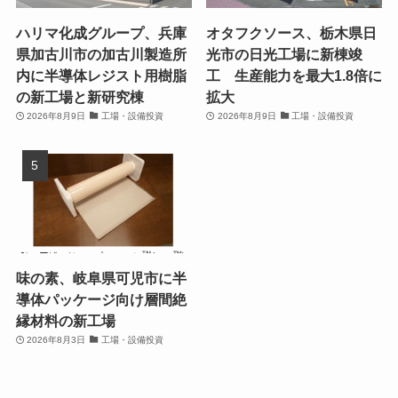
ハリマ化成グループ、兵庫
オタフクソース、栃木県日
県加古川市の加古川製造所
光市の日光工場に新棟竣
内に半導体レジスト用樹脂
工 生産能力を最大1.8倍に
の新工場と新研究棟
拡大
2026年8月9日
工場・設備投資
2026年8月9日
工場・設備投資
味の素、岐阜県可児市に半
導体パッケージ向け層間絶
縁材料の新工場
2026年8月3日
工場・設備投資