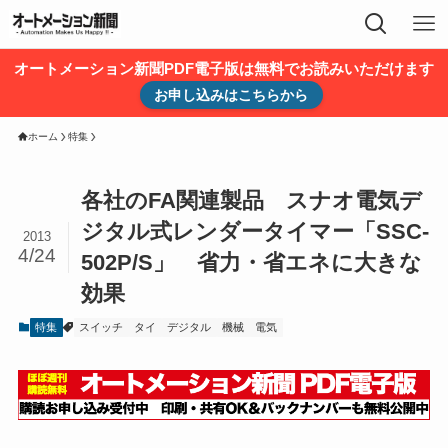
オートメーション新聞PDF電子版は無料でお読みいただけます
お申し込みはこちらから
ホーム
特集
各社のFA関連製品 スナオ電気デ
ジタル式レンダータイマー「SSC-
2013
4/24
502P/S」 省力・省エネに大きな
効果
特集
スイッチ
タイ
デジタル
機械
電気