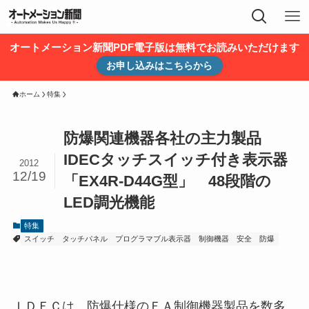
オートメーション新聞PDF電子版は無料でお読みいただけます
お申し込みはこちらから
ホーム
特集
防爆関連機器各社の主力製品
IDECタッチスイッチ付き表示器
2012
12/19
「EX4R-D44G型」 48段階の
LED調光機能
特集
スイッチ
タッチパネル
プログラマブル表示器
制御機器
安全
防爆
ＩＤＥＣは、防爆仕様のＦＡ制御機器製品を数多