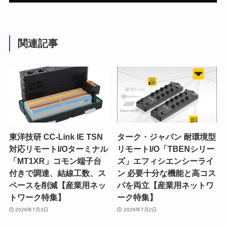
関連記事
東洋技研 CC-Link IE TSN
ターク・ジャパン 耐環境型
対応リモートI/Oターミナル
リモートI/O「TBENシリー
「MT1XR」コモン端子台
ズ」エフィシエンシーライ
付きで調達、結線工数、ス
ン 必要十分な機能と高コス
ペースを削減【産業用ネッ
パを両立【産業用ネットワ
トワーク特集】
ーク特集】
2026年7月3日
2026年7月2日