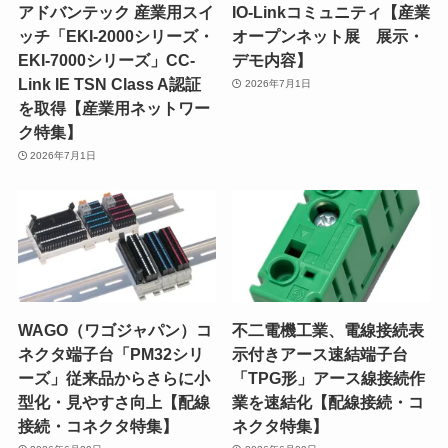
アドバンテック 産業用スイ
IO-Linkコミュニティ【産業
ッチ「EKI-2000シリーズ・
オープンネット展 展示・
EKI-7000シリーズ」CC-
デモ内容】
Link IE TSN Class A認証
2026年7月1日
を取得【産業用ネットワー
ク特集】
2026年7月1日
WAGO（ワゴジャパン）コ
不二電機工業、電線接続表
ネクタ端子台「PM32シリ
示付きアース速結端子台
ーズ」従来品からさらに小
「TPG形」アース線接続作
型化・見やすさ向上【配線
業を速結化【配線接続・コ
接続・コネクタ特集】
ネクタ特集】