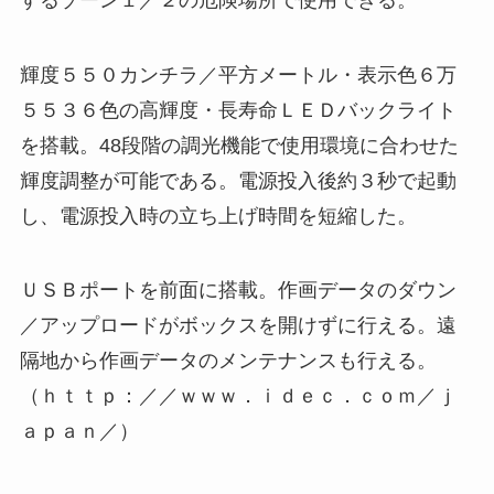
輝度５５０カンチラ／平方メートル・表示色６万
５５３６色の高輝度・長寿命ＬＥＤバックライト
を搭載。48段階の調光機能で使用環境に合わせた
輝度調整が可能である。電源投入後約３秒で起動
し、電源投入時の立ち上げ時間を短縮した。
ＵＳＢポートを前面に搭載。作画データのダウン
／アップロードがボックスを開けずに行える。遠
隔地から作画データのメンテナンスも行える。
（ｈｔｔｐ：／／ｗｗｗ．ｉｄｅｃ．ｃｏｍ／ｊ
ａｐａｎ／）