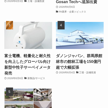
Gosan Techへ追加出資
2026年8月3日
工場・設備投資
2026年8月6日
FA業界・企業トピックス
富士電機、軽量化と耐久性
ダノンジャパン、群馬県館
を向上したグローバル向け
林市の館林工場を150億円
新型中性子サーベイメータ
超で大幅拡張
発売
2026年8月4日
工場・設備投資
2026年8月6日
新製品/サービス