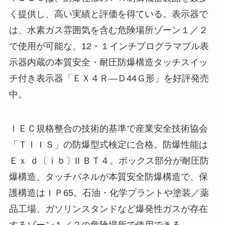
く提供し、高い実績と評価を得ている。表示器で
は、水素ガス雰囲気を含む危険場所ゾーン１／２
で使用が可能な、12・１インチプログラマブル表
示器内蔵の本質安全・耐圧防爆構造タッチスイッ
チ付き表示器「ＥＸ４Ｒ―Ｄ44Ｇ形」を好評発売
中。
ＩＥＣ規格整合の技術的基準で産業安全技術協会
「ＴＩＩＳ」の防爆型式検定に合格。防爆性能は
Ｅｘ ｄ〔ｉｂ〕II ＢＴ４。ボックス部分が耐圧防
爆構造、タッチパネルが本質安全防爆構造で、保
護構造はＩＰ65。石油・化学プラントや塗装／薬
品工場、ガソリンスタンドなど爆発性ガスが存在
するゾーン１／２の危険場所で使用できる。