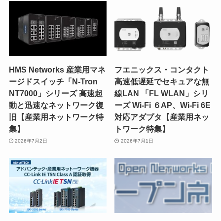
HMS Networks 産業用マネ
フエニックス・コンタクト
ージドスイッチ「N-Tron
高速低遅延でセキュアな無
NT7000」シリーズ 高速起
線LAN 「FL WLAN」シリ
動と迅速なネットワーク復
ーズ Wi-Fi ６AP、Wi-Fi 6E
旧【産業用ネットワーク特
対応アダプタ【産業用ネッ
集】
トワーク特集】
2026年7月2日
2026年7月1日