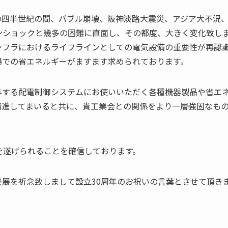
の四半世紀の間、バブル崩壊、阪神淡路大震災、アジア大不況
ンショックと幾多の困難に直面し、その都度、大きく変化致し
ンフラにおけるライフラインとしての電気設備の重要性が再認
場での省エネルギーがますます求められております。
与する配電制御システムにお使いいただく各種機器製品や省エ
精進してまいると共に、貴工業会との関係をより一層強固なも
を遂げられることを確信しております。
展を祈念致しまして設立30周年のお祝いの言葉とさせて頂き