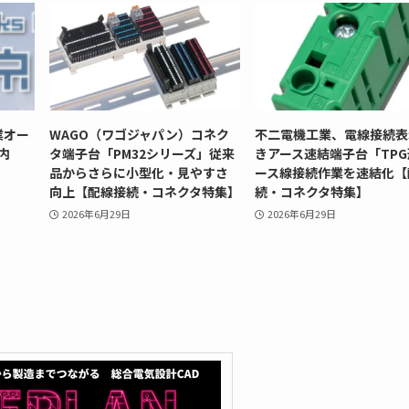
業オー
WAGO（ワゴジャパン）コネク
不二電機工業、電線接続表
内
タ端子台「PM32シリーズ」従来
きアース速結端子台「TP
品からさらに小型化・見やすさ
ース線接続作業を速結化【
向上【配線接続・コネクタ特集】
続・コネクタ特集】
2026年6月29日
2026年6月29日