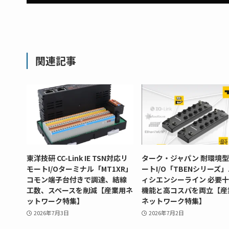
関連記事
東洋技研 CC-Link IE TSN対応リ
ターク・ジャパン 耐環境
モートI/Oターミナル「MT1XR」
ートI/O「TBENシリーズ
コモン端子台付きで調達、結線
ィシエンシーライン 必要
工数、スペースを削減【産業用ネ
機能と高コスパを両立【産
ットワーク特集】
ネットワーク特集】
2026年7月3日
2026年7月2日