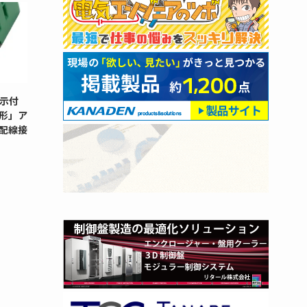
示付
G形」ア
配線接