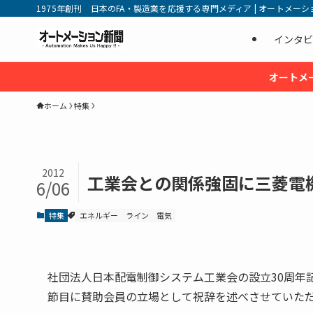
1975年創刊 日本のFA・製造業を応援する専門メディア | オートメーション新
インタビ
オートメ
ホーム
特集
2012
工業会との関係強固に三菱電
6/06
特集
エネルギー
ライン
電気
社団法人日本配電制御システム工業会の設立30周年
節目に賛助会員の立場として祝辞を述べさせていた