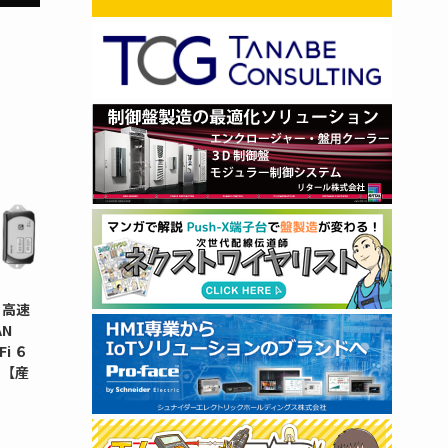
 高速
N
i ６
タ【産