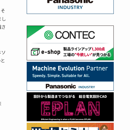
、そ
まし
識さ
ネソ
のと
ま