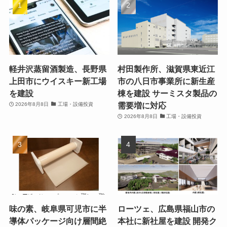
軽井沢蒸留酒製造、長野県
村田製作所、滋賀県東近江
上田市にウイスキー新工場
市の八日市事業所に新生産
を建設
棟を建設 サーミスタ製品の
需要増に対応
2026年8月8日
工場・設備投資
2026年8月8日
工場・設備投資
味の素、岐阜県可児市に半
ローツェ、広島県福山市の
導体パッケージ向け層間絶
本社に新社屋を建設 開発ク