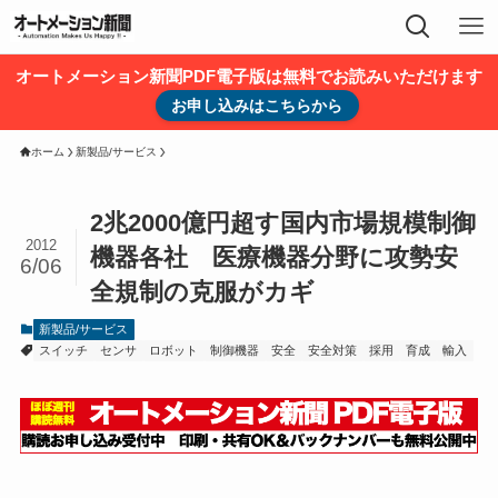
オートメーション新聞PDF電子版は無料でお読みいただけます
お申し込みはこちらから
ホーム
新製品/サービス
2兆2000億円超す国内市場規模制御
2012
機器各社 医療機器分野に攻勢安
6/06
全規制の克服がカギ
新製品/サービス
スイッチ
センサ
ロボット
制御機器
安全
安全対策
採用
育成
輸入