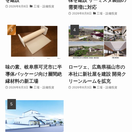
需要増に対応
2026年8月8日
工場・設備投資
2026年8月8日
工場・設備投資
味の素、岐阜県可児市に半
ローツェ、広島県福山市の
導体パッケージ向け層間絶
本社に新社屋を建設 開発ク
縁材料の新工場
リーンルームを拡充
2026年8月3日
工場・設備投資
2026年8月3日
工場・設備投資