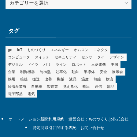
テ
ゴ
リ
ー
タグ
ge
IoT
ものづくり
エネルギー
オムロン
コネクタ
コンピュータ
スイッチ
セキュリティ
センサ
タイ
デザイン
デジタル
ドイツ
バリ
ライン
ロボット
三菱電機
中国
企業
制御機器
制御盤
効率化
動向
半導体
安全
展示会
採用
接続
搬送
改善
機械
液晶
温度
無線
物流
経済産業省
自動車
製造業
見える化
輸出
通信
部品
電子部品
電気
オートメーション新聞利用規約
運営会社：ものづくり.jp株式会社
特定商取引に関する表記
お問い合わせ