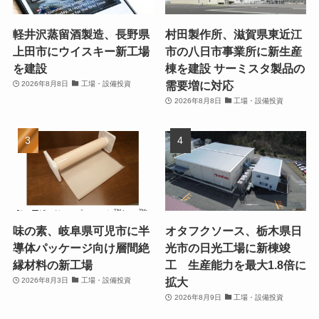
軽井沢蒸留酒製造、長野県
村田製作所、滋賀県東近江
上田市にウイスキー新工場
市の八日市事業所に新生産
を建設
棟を建設 サーミスタ製品の
需要増に対応
2026年8月8日
工場・設備投資
2026年8月8日
工場・設備投資
味の素、岐阜県可児市に半
オタフクソース、栃木県日
導体パッケージ向け層間絶
光市の日光工場に新棟竣
縁材料の新工場
工 生産能力を最大1.8倍に
拡大
2026年8月3日
工場・設備投資
2026年8月9日
工場・設備投資