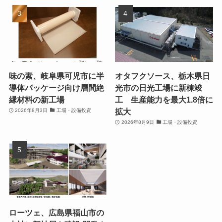
味の素、岐阜県可児市に半
オタフクソース、栃木県日
導体パッケージ向け層間絶
光市の日光工場に新棟竣
縁材料の新工場
工 生産能力を最大1.8倍に
拡大
2026年8月3日
工場・設備投資
2026年8月9日
工場・設備投資
ローツェ、広島県福山市の