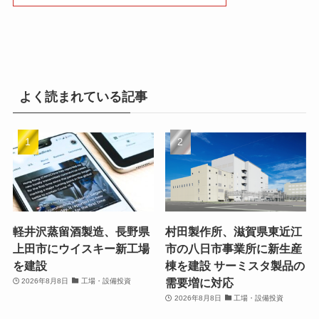
よく読まれている記事
軽井沢蒸留酒製造、長野県
村田製作所、滋賀県東近江
上田市にウイスキー新工場
市の八日市事業所に新生産
を建設
棟を建設 サーミスタ製品の
需要増に対応
2026年8月8日
工場・設備投資
2026年8月8日
工場・設備投資