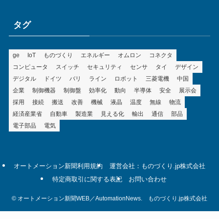
リ
ー
タグ
ge
IoT
ものづくり
エネルギー
オムロン
コネクタ
コンピュータ
スイッチ
セキュリティ
センサ
タイ
デザイン
デジタル
ドイツ
バリ
ライン
ロボット
三菱電機
中国
企業
制御機器
制御盤
効率化
動向
半導体
安全
展示会
採用
接続
搬送
改善
機械
液晶
温度
無線
物流
経済産業省
自動車
製造業
見える化
輸出
通信
部品
電子部品
電気
オートメーション新聞利用規約
運営会社：ものづくり.jp株式会社
特定商取引に関する表記
お問い合わせ
©
オートメーション新聞WEB／AutomationNews. ものづくり.jp株式会社