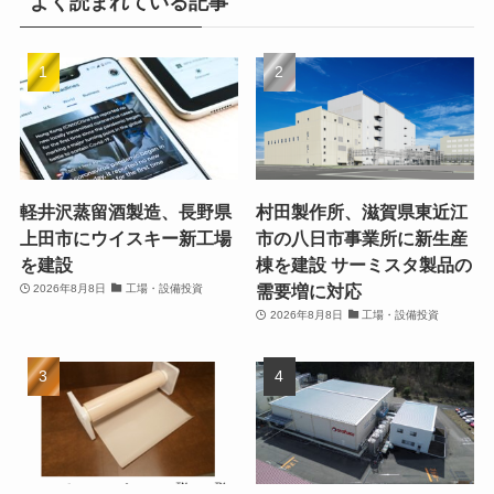
よく読まれている記事
軽井沢蒸留酒製造、長野県
村田製作所、滋賀県東近江
上田市にウイスキー新工場
市の八日市事業所に新生産
を建設
棟を建設 サーミスタ製品の
需要増に対応
2026年8月8日
工場・設備投資
2026年8月8日
工場・設備投資