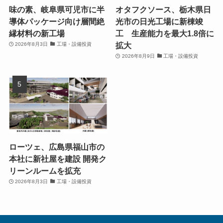
味の素、岐阜県可児市に半
オタフクソース、栃木県日
導体パッケージ向け層間絶
光市の日光工場に新棟竣
縁材料の新工場
工 生産能力を最大1.8倍に
拡大
2026年8月3日
工場・設備投資
2026年8月9日
工場・設備投資
ローツェ、広島県福山市の
本社に新社屋を建設 開発ク
リーンルームを拡充
2026年8月3日
工場・設備投資