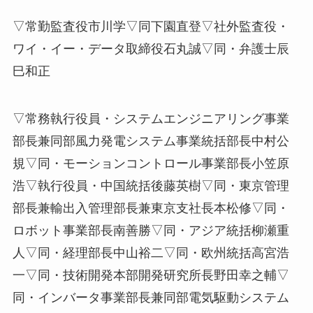
▽常勤監査役市川学▽同下園直登▽社外監査役・
ワイ・イー・データ取締役石丸誠▽同・弁護士辰
巳和正
▽常務執行役員・システムエンジニアリング事業
部長兼同部風力発電システム事業統括部長中村公
規▽同・モーションコントロール事業部長小笠原
浩▽執行役員・中国統括後藤英樹▽同・東京管理
部長兼輸出入管理部長兼東京支社長本松修▽同・
ロボット事業部長南善勝▽同・アジア統括柳瀬重
人▽同・経理部長中山裕二▽同・欧州統括高宮浩
一▽同・技術開発本部開発研究所長野田幸之輔▽
同・インバータ事業部長兼同部電気駆動システム