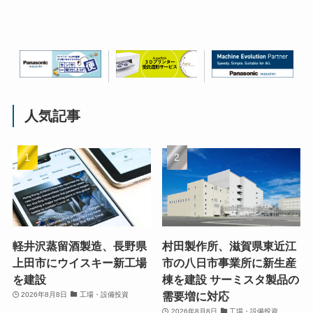
人気記事
軽井沢蒸留酒製造、長野県
村田製作所、滋賀県東近江
上田市にウイスキー新工場
市の八日市事業所に新生産
を建設
棟を建設 サーミスタ製品の
需要増に対応
2026年8月8日
工場・設備投資
2026年8月8日
工場・設備投資