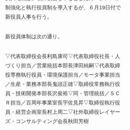
制強化と執行役員制を導入するが、６月19日付で
新役員人事を行う。
新役員体制は次の通り。
▽代表取締役会長利島康司▽代表取締役社長・人
づくり担当／営業統括本部長津田純嗣▽代表取締
役専務執行役員・環境保護担当／モータ事業担当
／生産・業務本部長鬼頭正雄▽取締役常務執行役
員・技術開発本部長沢俊裕▽同・管理統括／ＳＣ
Ｒ担当／百周年事業室長宇佐見昇▽取締役執行役
員・経営企画室長村上周二▽社外取締役レイヤー
ズ・コンサルティング会長秋田芳樹