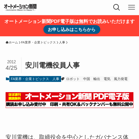
オートメーション新聞PDF電子版は無料でお読みいただけます
お申し込みはこちらから
ホーム
FA業界・企業トピックス
人事
2012
安川電機役員人事
4/25
FA業界・企業トピックス
人事
ロボット
中国
輸出
電気
風力発電
安川電機は、取締役会を中心としたガバナンス体