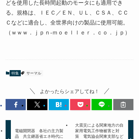
どを使用した長時間起動のモータにも適用でき
る。規格は、ＩＥＣ／ＥＮ、ＵＬ、ＣＳＡ、ＣＣ
Ｃなどに適合し、全世界向けの製品に使用可能。
（ｗｗｗ．ｊｐｎ‐ｍｏｅｌｌｅｒ．ｃｏ．ｊｐ）
特集
サーマル
よかったらシェアしてね！
大震災による関東地方の自
電磁開閉器 各社の主力製
家用電気工作物被害と対
品 共立継器省エネ時代に
策 電気協会関東支部など