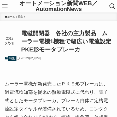
オートメーション新聞WEB／
AutomationNews
ホーム
特集
電磁開閉器 各社の主力製品 ム
2012
ーラー電機1機種で幅広い電流設定
2/29
PKE形モータブレーカ
2012年2月29日
特集
ムーラー電機が新発売したＰＫＥ形ブレーカは、
過電流検知部を従来の熱動電磁式に代わり、電子
式としたモータブレーカ。ブレーカ自体に定格電
流設定ダイヤルが装備されているため、コンタク