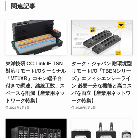
関連記事
東洋技研 CC-Link IE TSN
ターク・ジャパン 耐環境型
対応リモートI/Oターミナル
リモートI/O「TBENシリー
「MT1XR」コモン端子台
ズ」エフィシエンシーライ
付きで調達、結線工数、ス
ン 必要十分な機能と高コス
ペースを削減【産業用ネッ
パを両立【産業用ネットワ
トワーク特集】
ーク特集】
2026年7月3日
2026年7月2日