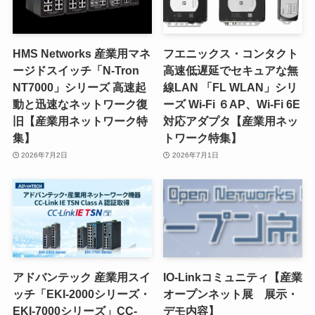
HMS Networks 産業用マネ
フエニックス・コンタクト
ージドスイッチ「N-Tron
高速低遅延でセキュアな無
NT7000」シリーズ 高速起
線LAN 「FL WLAN」シリ
動と迅速なネットワーク復
ーズ Wi-Fi ６AP、Wi-Fi 6E
旧【産業用ネットワーク特
対応アダプタ【産業用ネッ
集】
トワーク特集】
2026年7月2日
2026年7月1日
アドバンテック 産業用スイ
IO-Linkコミュニティ【産業
ッチ「EKI-2000シリーズ・
オープンネット展 展示・
EKI-7000シリーズ」CC-
デモ内容】