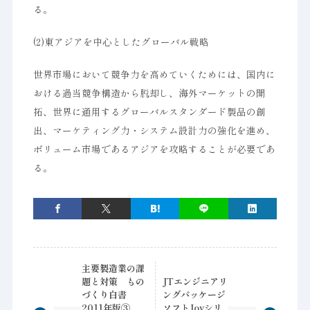
る。
(2)東アジアを中心としたグローバル戦略
世界市場において競争力を高めていくためには、国内に
おける過当競争構造から脱却し、海外マーケットの開
拓、世界に通用するグローバルスタンダード製品の創
出、マーケティング力・システム設計力の強化を進め、
ボリューム市場であるアジアを攻略することが必要であ
る。
主要製造業の課
題と対策 もの
JTエンジニアリ
づくり白書
ングパッケージ
2011年版③
ソフトJoyシリ