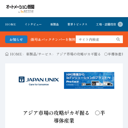
HOME
インタビュー
新製品
業界トピックス
工場・設備投資
イ
ン新聞 最新号＆バックナンバーを無料で公開中 詳細はこちら
お知らせ
HOME
新製品/サービス
アジア市場の攻略がカギ握る ○半導体産業
アジア市場の攻略がカギ握る ○半
導体産業