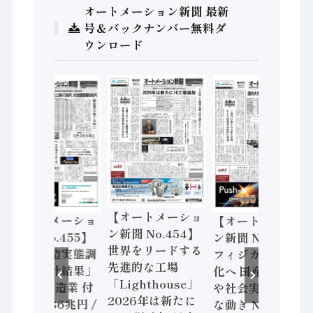
オートメーション新聞 最新
号＆バックナンバー無料ダ
ウンロード
【オートメーショ
【オートメーショ
【オートメーショ
ン新聞 No.454】
ン新聞 No.455】
ン新聞 No.453】
世界をリードする
「経済構造実態調
フィジカルAI本格
先進的な工場
査二次集計結果」
化へ 国産AI開発
「Lighthouse」
2024年製造業 付
や社会実装に活発
2026年は新たに
加価値額86兆円 /
な動き Noetra、