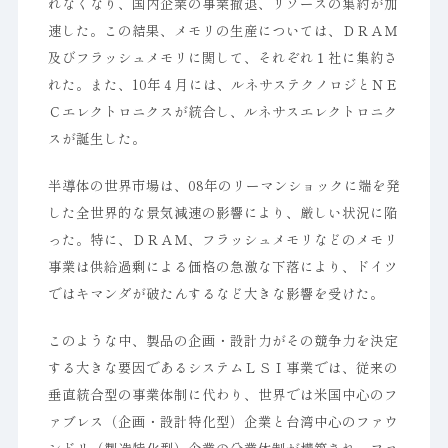
れなくなり、国内企業の事業撤退、リソースの集約が加
速した。この結果、メモリの生産については、ＤＲＡＭ
及びフラッシュメモリに関して、それぞれ１社に集約さ
れた。また、10年４月には、ルネサステクノロジとＮＥ
Ｃエレクトロニクスが統合し、ルネサスエレクトロニク
スが誕生した。
半導体の世界市場は、08年のリーマンショックに端を発
した全世界的な景気減速の影響により、厳しい状況に陥
った。特に、ＤＲＡＭ、フラッシュメモリなどのメモリ
事業は供給過剰による価格の急激な下落により、ドイツ
ではキマンダが破たんするなど大きな影響を受けた。
このような中、製品の企画・設計力がその競争力を決定
する大きな要因であるシステムＬＳＩ事業では、従来の
垂直統合型の事業体制に代わり、世界では米国中心のフ
ァブレス（企画・設計特化型）企業と台湾中心のファウ