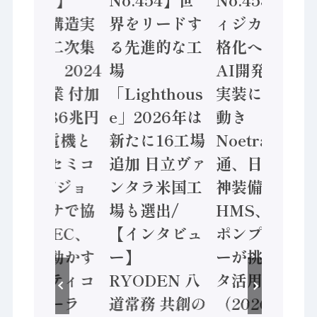
「経済構造実
界をリードす
ィジカルAI本
態調査二次集
る先進的な工
格化へ 国産
計結果」2024
場
AI開発や社会
年製造業 付加
「Lighthous
実装に活発な
価値額86兆円
e」2026年は
動き
/ 三菱電機と
新たに16工場
Noetra、富士
ソニーセミコ
追加 日立ヴァ
通、日立 / 兵
ン AIビジョ
ンタラ米国工
神装備 ×
ンセンサで協
場も選出/
HMS、老舗
業 / IDEC、
【インタビュ
ポンプメーカ
安全に動かす
ー】
ーが挑むデー
セーフティコ
RYODEN 八
タ活用 など
ントローラ
道常務 共創の
（2026年7月