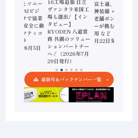
16工場追加 日立
三菱電機とソニー
富士通、日立 / 兵
ヴァンタラ米国工
セミコン AIビジ
神装備 × HMS、
場も選出/ 【イン
ョンセンサで協業
老舗ポンプメーカ
タビュー】
/ IDEC、安全に動
ーが挑むデータ活
RYODEN 八道常
かすセーフティコ
用 など（2026年7
務 共創のソリュー
ントローラ
月22日発行）
ションパートナー
（2026年8月5日
へ / （2026年7月
発行）
29日発行）
最新号＆バックナンバー一覧