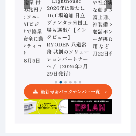
「Lighthouse」
2024年製造業 付
や社会実装に活発
2026年は新たに
加価値額86兆円 /
な動き Noetra、
16工場追加 日立
三菱電機とソニー
富士通、日立 / 兵
ヴァンタラ米国工
セミコン AIビジ
神装備 × HMS、
場も選出/ 【イン
ョンセンサで協業
老舗ポンプメーカ
タビュー】
/ IDEC、安全に動
ーが挑むデータ活
RYODEN 八道常
かすセーフティコ
用 など（2026年7
務 共創のソリュー
ントローラ
月22日発行）
ションパートナー
（2026年8月5日
へ / （2026年7月
発行）
29日発行）
最新号＆バックナンバー一覧