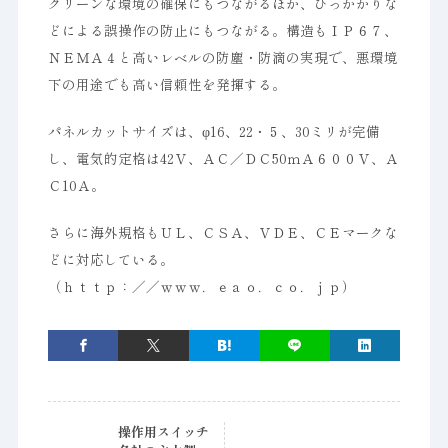
クリーンな環境の確保にもつながるほか、ひっかかりな
どによる誤操作の防止にもつながる。構造もＩＰ６７、
ＮＥＭＡ４と高いレベルの防塵・防滴の実現で、悪環境
下の用途でも高い信頼性を発揮する。
パネルカットサイズは、φ16、22・５、30ミリが完備
し、電気的定格は42Ｖ、ＡＣ／ＤＣ50ｍＡ６００Ｖ、Ａ
Ｃ10Ａ。
さらに海外規格もＵＬ、ＣＳＡ、ＶＤＥ、ＣＥマークな
どに対応している。
（ｈｔｔｐ：／／ｗｗｗ．ｅａｏ．ｃｏ．ｊｐ）
操作用スイッチ