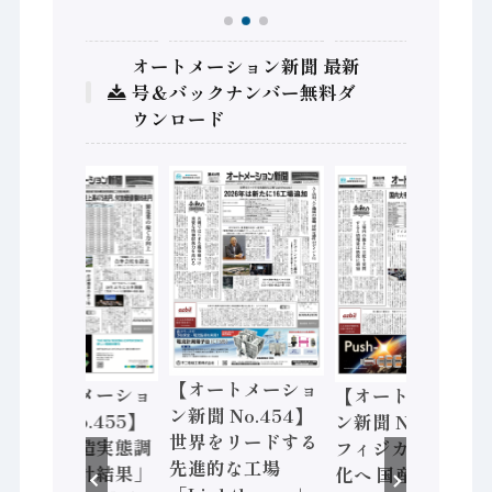
オートメーション新聞 最新
号＆バックナンバー無料ダ
ウンロード
【オートメーショ
【オートメーショ
【オートメーショ
ン新聞 No.454】
ン新聞 No.455】
ン新聞 No.453】
世界をリードする
「経済構造実態調
フィジカルAI本格
先進的な工場
査二次集計結果」
化へ 国産AI開発