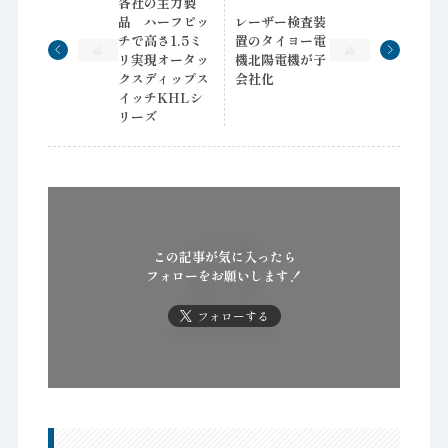
各社の主力製
品 ハーフピッ
レーザー検査装
チで高さ1.5ミ
置のタイヨー電
リ実現オータッ
機北陽電機が子
クスディップス
会社化
イッチKHLシ
リーズ
この記事が気に入ったら
フォローをお願いします！
フォローする