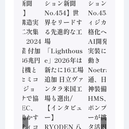
ション新聞
ション新聞
ション新聞
No.455】
No.454】世
No.453】フ
「経済構造実
界をリードす
ィジカルAI本
態調査二次集
る先進的な工
格化へ 国産
計結果」2024
場
AI開発や社会
年製造業 付加
「Lighthous
実装に活発な
価値額86兆円
e」2026年は
動き
/ 三菱電機と
新たに16工場
Noetra、富士
ソニーセミコ
追加 日立ヴァ
通、日立 / 兵
ン AIビジョ
ンタラ米国工
神装備 ×
ンセンサで協
場も選出/
HMS、老舗
業 / IDEC、
【インタビュ
ポンプメーカ
安全に動かす
ー】
ーが挑むデー
セーフティコ
RYODEN 八
タ活用 など