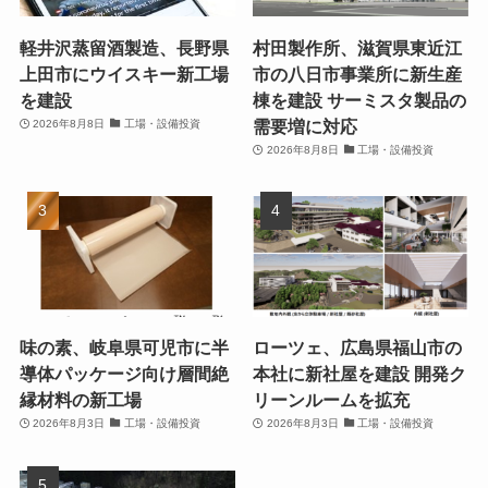
軽井沢蒸留酒製造、長野県
村田製作所、滋賀県東近江
上田市にウイスキー新工場
市の八日市事業所に新生産
を建設
棟を建設 サーミスタ製品の
需要増に対応
2026年8月8日
工場・設備投資
2026年8月8日
工場・設備投資
味の素、岐阜県可児市に半
ローツェ、広島県福山市の
導体パッケージ向け層間絶
本社に新社屋を建設 開発ク
縁材料の新工場
リーンルームを拡充
2026年8月3日
工場・設備投資
2026年8月3日
工場・設備投資