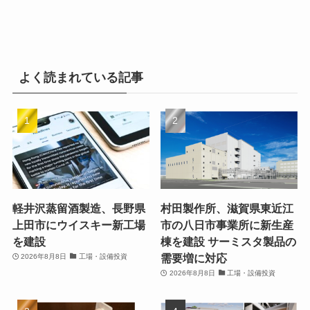
よく読まれている記事
軽井沢蒸留酒製造、長野県
村田製作所、滋賀県東近江
上田市にウイスキー新工場
市の八日市事業所に新生産
を建設
棟を建設 サーミスタ製品の
需要増に対応
2026年8月8日
工場・設備投資
2026年8月8日
工場・設備投資