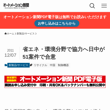
オートメーション新聞PDF電子版は無料でお読みいただけます
お申し込みはこちらから
ホーム
新製品/サービス
省エネ・環境分野で協力へ日中が
2011
12/07
51案件で合意
新製品/サービス
リサイクル
中国
制御機器