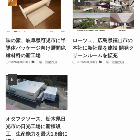
味の素、岐阜県可児市に半
ローツェ、広島県福山市の
導体パッケージ向け層間絶
本社に新社屋を建設 開発ク
縁材料の新工場
リーンルームを拡充
2026年8月3日
工場・設備投資
2026年8月3日
工場・設備投資
オタフクソース、栃木県日
光市の日光工場に新棟竣
工 生産能力を最大1.8倍に