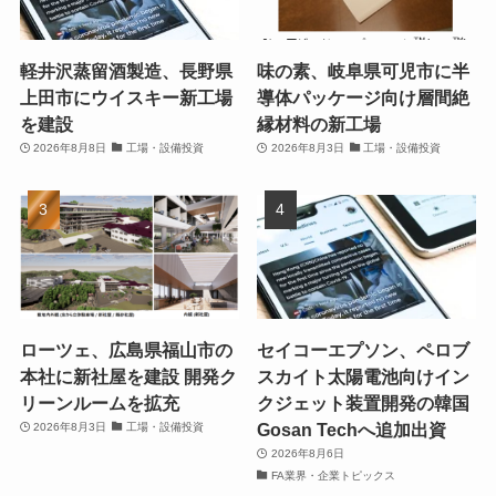
軽井沢蒸留酒製造、長野県
味の素、岐阜県可児市に半
上田市にウイスキー新工場
導体パッケージ向け層間絶
を建設
縁材料の新工場
2026年8月8日
工場・設備投資
2026年8月3日
工場・設備投資
ローツェ、広島県福山市の
セイコーエプソン、ペロブ
本社に新社屋を建設 開発ク
スカイト太陽電池向けイン
リーンルームを拡充
クジェット装置開発の韓国
Gosan Techへ追加出資
2026年8月3日
工場・設備投資
2026年8月6日
FA業界・企業トピックス