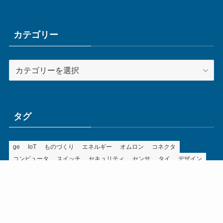
カ
イ
ブ
カテゴリー
カ
テ
ゴ
リ
ー
タグ
ge
IoT
ものづくり
エネルギー
オムロン
コネクタ
コンピュータ
スイッチ
セキュリティ
センサ
タイ
デザイン
デジタル
ドイツ
バリ
ライン
ロボット
三菱電機
中国
企業
制御機器
制御盤
効率化
動向
半導体
安全
展示会
採用
接続
搬送
改善
機械
液晶
温度
無線
物流
経済産業省
自動車
製造業
見える化
輸出
通信
部品
電子部品
電気