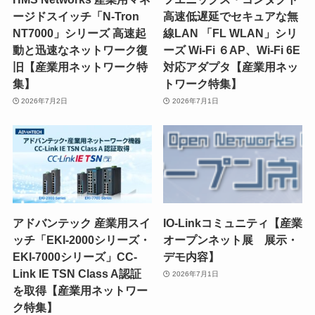
ージドスイッチ「N-Tron
高速低遅延でセキュアな無
NT7000」シリーズ 高速起
線LAN 「FL WLAN」シリ
動と迅速なネットワーク復
ーズ Wi-Fi ６AP、Wi-Fi 6E
旧【産業用ネットワーク特
対応アダプタ【産業用ネッ
集】
トワーク特集】
2026年7月2日
2026年7月1日
アドバンテック 産業用スイ
IO-Linkコミュニティ【産業
ッチ「EKI-2000シリーズ・
オープンネット展 展示・
EKI-7000シリーズ」CC-
デモ内容】
Link IE TSN Class A認証
2026年7月1日
を取得【産業用ネットワー
ク特集】