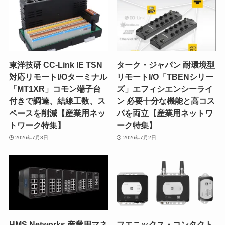
東洋技研 CC-Link IE TSN
ターク・ジャパン 耐環境型
対応リモートI/Oターミナル
リモートI/O「TBENシリー
「MT1XR」コモン端子台
ズ」エフィシエンシーライ
付きで調達、結線工数、ス
ン 必要十分な機能と高コス
ペースを削減【産業用ネッ
パを両立【産業用ネットワ
トワーク特集】
ーク特集】
2026年7月3日
2026年7月2日
HMS Networks 産業用マネ
フエニックス・コンタクト