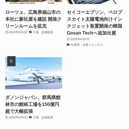
ローツェ、広島県福山市の
セイコーエプソン、ペロブ
本社に新社屋を建設 開発ク
スカイト太陽電池向けイン
リーンルームを拡充
クジェット装置開発の韓国
Gosan Techへ追加出資
2026年8月3日
工場・設備投資
2026年8月6日
FA業界・企業トピックス
ダノンジャパン、群馬県館
林市の館林工場を150億円
超で大幅拡張
2026年8月4日
工場・設備投資