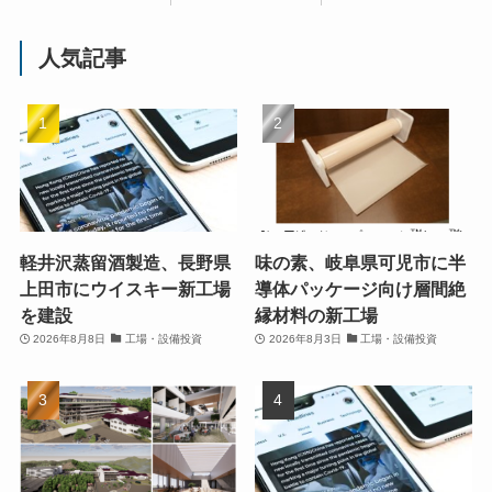
人気記事
軽井沢蒸留酒製造、長野県
味の素、岐阜県可児市に半
上田市にウイスキー新工場
導体パッケージ向け層間絶
を建設
縁材料の新工場
2026年8月8日
工場・設備投資
2026年8月3日
工場・設備投資