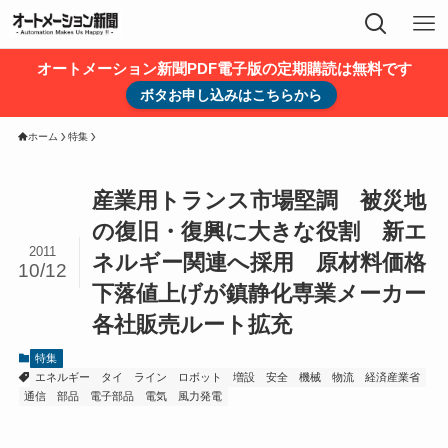
オートメーション新聞PDF電子版の定期購読は無料です
ボタお申し込みはこちらから
ホーム
特集
産業用トランス市場堅調 被災地
の復旧・復興に大きな役割 新エ
2011
ネルギー関連へ採用 原材料価格
10/12
下落値上げが鎮静化専業メーカー
各社販売ルート拡充
特集
エネルギー
タイ
ライン
ロボット
増設
安全
機械
物流
経済産業省
通信
部品
電子部品
電気
風力発電