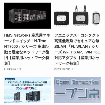
HMS Networks 産業用マネ
フエニックス・コンタクト
ージドスイッチ「N-Tron
高速低遅延でセキュアな無
NT7000」シリーズ 高速起
線LAN 「FL WLAN」シリ
動と迅速なネットワーク復
ーズ Wi-Fi ６AP、Wi-Fi 6E
旧【産業用ネットワーク特
対応アダプタ【産業用ネッ
集】
トワーク特集】
2026年7月2日
2026年7月1日