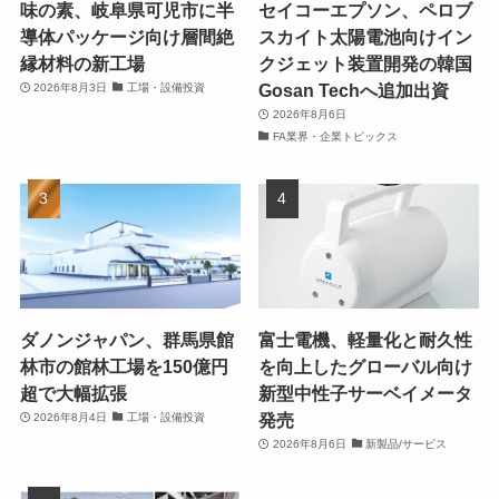
味の素、岐阜県可児市に半
セイコーエプソン、ペロブ
導体パッケージ向け層間絶
スカイト太陽電池向けイン
縁材料の新工場
クジェット装置開発の韓国
Gosan Techへ追加出資
2026年8月3日
工場・設備投資
2026年8月6日
FA業界・企業トピックス
ダノンジャパン、群馬県館
富士電機、軽量化と耐久性
林市の館林工場を150億円
を向上したグローバル向け
超で大幅拡張
新型中性子サーベイメータ
発売
2026年8月4日
工場・設備投資
2026年8月6日
新製品/サービス