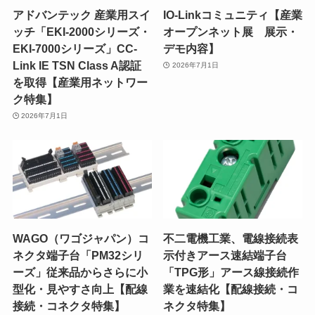
アドバンテック 産業用スイ
IO-Linkコミュニティ【産業
ッチ「EKI-2000シリーズ・
オープンネット展 展示・
EKI-7000シリーズ」CC-
デモ内容】
Link IE TSN Class A認証
2026年7月1日
を取得【産業用ネットワー
ク特集】
2026年7月1日
WAGO（ワゴジャパン）コ
不二電機工業、電線接続表
ネクタ端子台「PM32シリ
示付きアース速結端子台
ーズ」従来品からさらに小
「TPG形」アース線接続作
型化・見やすさ向上【配線
業を速結化【配線接続・コ
接続・コネクタ特集】
ネクタ特集】