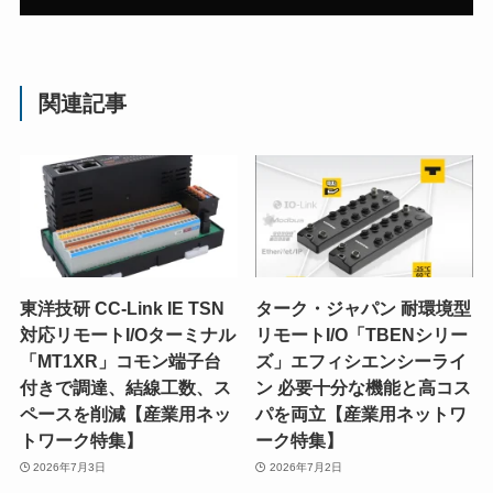
関連記事
東洋技研 CC-Link IE TSN
ターク・ジャパン 耐環境型
対応リモートI/Oターミナル
リモートI/O「TBENシリー
「MT1XR」コモン端子台
ズ」エフィシエンシーライ
付きで調達、結線工数、ス
ン 必要十分な機能と高コス
ペースを削減【産業用ネッ
パを両立【産業用ネットワ
トワーク特集】
ーク特集】
2026年7月3日
2026年7月2日