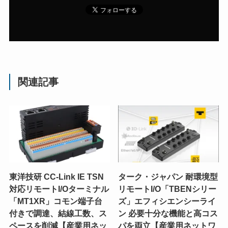
関連記事
東洋技研 CC-Link IE TSN
ターク・ジャパン 耐環境型
対応リモートI/Oターミナル
リモートI/O「TBENシリー
「MT1XR」コモン端子台
ズ」エフィシエンシーライ
付きで調達、結線工数、ス
ン 必要十分な機能と高コス
ペースを削減【産業用ネッ
パを両立【産業用ネットワ