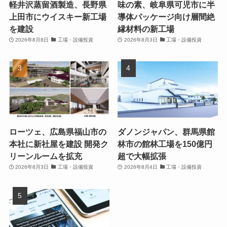
軽井沢蒸留酒製造、長野県
味の素、岐阜県可児市に半
上田市にウイスキー新工場
導体パッケージ向け層間絶
を建設
縁材料の新工場
2026年8月8日
工場・設備投資
2026年8月3日
工場・設備投資
ローツェ、広島県福山市の
ダノンジャパン、群馬県館
本社に新社屋を建設 開発ク
林市の館林工場を150億円
リーンルームを拡充
超で大幅拡張
2026年8月3日
工場・設備投資
2026年8月4日
工場・設備投資