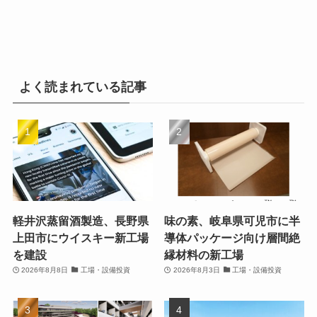
よく読まれている記事
軽井沢蒸留酒製造、長野県
味の素、岐阜県可児市に半
上田市にウイスキー新工場
導体パッケージ向け層間絶
を建設
縁材料の新工場
2026年8月8日
工場・設備投資
2026年8月3日
工場・設備投資