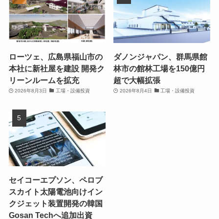
ローツェ、広島県福山市の
ダノンジャパン、群馬県館
本社に新社屋を建設 開発ク
林市の館林工場を150億円
リーンルームを拡充
超で大幅拡張
2026年8月3日
工場・設備投資
2026年8月4日
工場・設備投資
セイコーエプソン、ペロブ
スカイト太陽電池向けイン
クジェット装置開発の韓国
Gosan Techへ追加出資