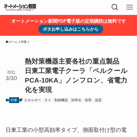
オートメーション新聞PDF電子版の定期購読は無料です
ボタお申し込みはこちらから
ホーム
特集
熱対策機器主要各社の重点製品
日東工業電子クーラ「ペルクール
2011
3/30
PCA-10KA」ノンフロン、省電力
化を実現
特集
エネルギー
タイ
制御機器
効率化
採用
温度
日東工業の小型高効率タイプ、側面取付け型の電