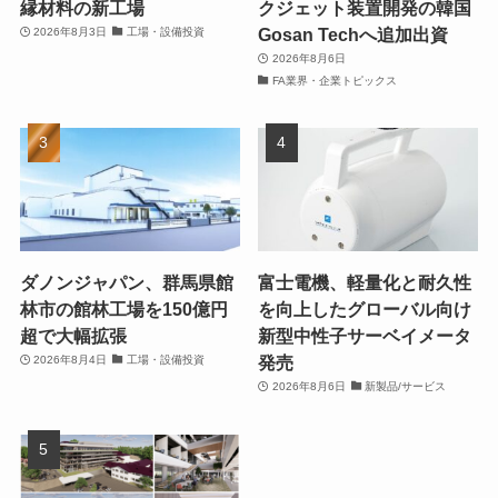
縁材料の新工場
クジェット装置開発の韓国
Gosan Techへ追加出資
2026年8月3日
工場・設備投資
2026年8月6日
FA業界・企業トピックス
ダノンジャパン、群馬県館
富士電機、軽量化と耐久性
林市の館林工場を150億円
を向上したグローバル向け
超で大幅拡張
新型中性子サーベイメータ
発売
2026年8月4日
工場・設備投資
2026年8月6日
新製品/サービス