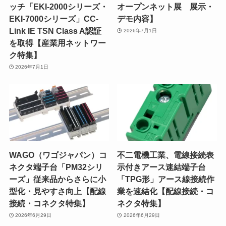
ッチ「EKI-2000シリーズ・
オープンネット展 展示・
EKI-7000シリーズ」CC-
デモ内容】
Link IE TSN Class A認証
2026年7月1日
を取得【産業用ネットワー
ク特集】
2026年7月1日
WAGO（ワゴジャパン）コ
不二電機工業、電線接続表
ネクタ端子台「PM32シリ
示付きアース速結端子台
ーズ」従来品からさらに小
「TPG形」アース線接続作
型化・見やすさ向上【配線
業を速結化【配線接続・コ
接続・コネクタ特集】
ネクタ特集】
2026年6月29日
2026年6月29日