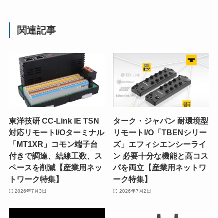
関連記事
東洋技研 CC-Link IE TSN
ターク・ジャパン 耐環境型
対応リモートI/Oターミナル
リモートI/O「TBENシリー
「MT1XR」コモン端子台
ズ」エフィシエンシーライ
付きで調達、結線工数、ス
ン 必要十分な機能と高コス
ペースを削減【産業用ネッ
パを両立【産業用ネットワ
トワーク特集】
ーク特集】
2026年7月3日
2026年7月2日