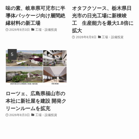
味の素、岐阜県可児市に半
オタフクソース、栃木県日
導体パッケージ向け層間絶
光市の日光工場に新棟竣
縁材料の新工場
工 生産能力を最大1.8倍に
拡大
2026年8月3日
工場・設備投資
2026年8月9日
工場・設備投資
ローツェ、広島県福山市の
本社に新社屋を建設 開発ク
リーンルームを拡充
2026年8月3日
工場・設備投資