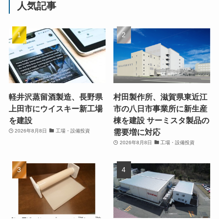
人気記事
軽井沢蒸留酒製造、長野県
村田製作所、滋賀県東近江
上田市にウイスキー新工場
市の八日市事業所に新生産
を建設
棟を建設 サーミスタ製品の
需要増に対応
2026年8月8日
工場・設備投資
2026年8月8日
工場・設備投資