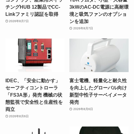
チングHUB 12製品でCC-
3kWのAC-DC電源に高耐環
Linkファミリ認証を取得
境と吸気ファンのオプショ
ンを追加
2026年8月7日
2026年8月7日
IDEC、「安全に動かす」
富士電機、軽量化と耐久性
セーフティコントローラ
を向上したグローバル向け
「FS3A形」発売 機械の状
新型中性子サーベイメータ
態監視で安全性と生産性を
発売
両立
2026年8月6日
2026年8月6日