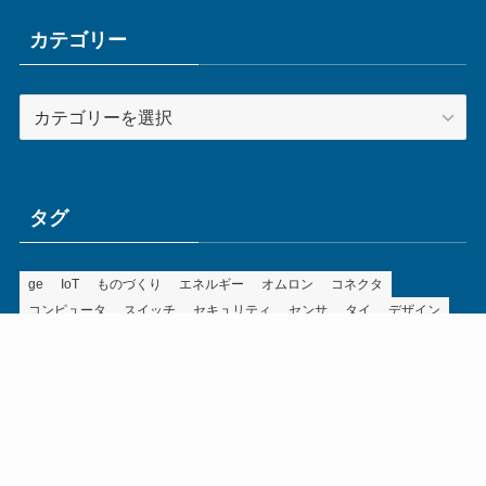
イ
ブ
カテゴリー
カ
テ
ゴ
リ
ー
タグ
ge
IoT
ものづくり
エネルギー
オムロン
コネクタ
コンピュータ
スイッチ
セキュリティ
センサ
タイ
デザイン
デジタル
ドイツ
バリ
ライン
ロボット
三菱電機
中国
企業
制御機器
制御盤
効率化
動向
半導体
安全
展示会
採用
接続
搬送
改善
機械
液晶
温度
無線
物流
経済産業省
自動車
製造業
見える化
輸出
通信
部品
電子部品
電気