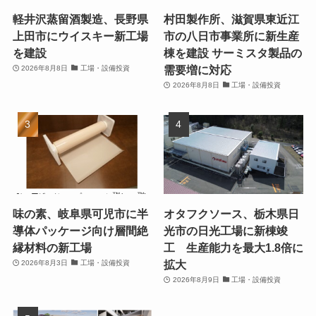
軽井沢蒸留酒製造、長野県
村田製作所、滋賀県東近江
上田市にウイスキー新工場
市の八日市事業所に新生産
を建設
棟を建設 サーミスタ製品の
需要増に対応
2026年8月8日
工場・設備投資
2026年8月8日
工場・設備投資
味の素、岐阜県可児市に半
オタフクソース、栃木県日
導体パッケージ向け層間絶
光市の日光工場に新棟竣
縁材料の新工場
工 生産能力を最大1.8倍に
拡大
2026年8月3日
工場・設備投資
2026年8月9日
工場・設備投資