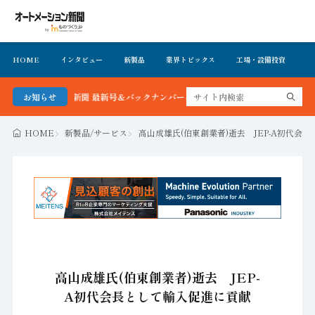
HOME
インタビュー
新製品
業界トピックス
工場・設備投資
イ
メーション新聞 最新号＆バックナンバーを無料で公開中 詳細はこちら
お知らせ
HOME
新製品/サービス
高山成雄氏(伯東創業者)逝去 JEP-A初代会
高山成雄氏(伯東創業者)逝去 JEP-
A初代会長として輸入促進に貢献