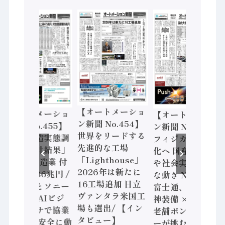
【オートメーショ
【オートメーショ
【オートメーショ
ン新聞 No.454】
ン新聞 No.455】
ン新聞 No.453】
世界をリードする
「経済構造実態調
フィジカルAI本格
先進的な工場
査二次集計結果」
化へ 国産AI開発
「Lighthouse」
2024年製造業 付
や社会実装に活発
2026年は新たに
加価値額86兆円 /
な動き Noetra、
16工場追加 日立
三菱電機とソニー
富士通、日立 / 兵
ヴァンタラ米国工
セミコン AIビジ
神装備 × HMS、
場も選出/ 【イン
ョンセンサで協業
老舗ポンプメーカ
タビュー】
/ IDEC、安全に動
ーが挑むデータ活