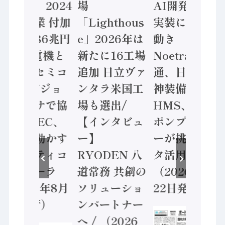
計結果」2024
場
AI開発や社会
年製造業 付加
「Lighthous
実装に活発な
価値額86兆円
e」2026年は
動き
/ 三菱電機と
新たに16工場
Noetra、富士
ソニーセミコ
追加 日立ヴァ
通、日立 / 兵
ン AIビジョ
ンタラ米国工
神装備 ×
ンセンサで協
場も選出/
HMS、老舗
業 / IDEC、
【インタビュ
ポンプメーカ
安全に動かす
ー】
ーが挑むデー
セーフティコ
RYODEN 八
タ活用 など
ントローラ
道常務 共創の
（2026年7月
（2026年8月
ソリューショ
22日発行）
5日発行）
ンパートナー
へ / （2026