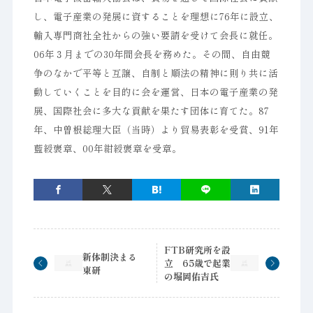
し、電子産業の発展に資することを理想に76年に設立、
輸入専門商社全社からの強い要請を受けて会長に就任。
06年３月までの30年間会長を務めた。その間、自由競
争のなかで平等と互譲、自制と順法の精神に則り共に活
動していくことを目的に会を運営、日本の電子産業の発
展、国際社会に多大な貢献を果たす団体に育てた。87
年、中曽根総理大臣（当時）より貿易表彰を受賞、91年
藍綬褒章、00年紺綬褒章を受章。
FTB研究所を設
新体制決まる
立 65歳で起業
東研
の堀岡佑吉氏