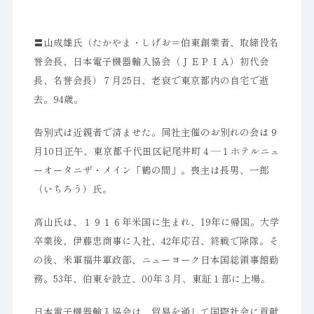
〓山成雄氏（たかやま・しげお＝伯東創業者、取締役名
誉会長、日本電子機器輸入協会（ＪＥＰＩＡ）初代会
長、名誉会長）７月25日、老衰で東京都内の自宅で逝
去。94歳。
告別式は近親者で済ませた。同社主催のお別れの会は９
月10日正午、東京都千代田区紀尾井町４―１ホテルニュ
ーオータニザ・メイン「鶴の間」。喪主は長男、一郎
（いちろう）氏。
高山氏は、１９１６年米国に生まれ、19年に帰国。大学
卒業後、伊藤忠商事に入社、42年応召、終戦で除隊。そ
の後、米軍福井軍政部、ニューヨーク日本国総領事館勤
務。53年、伯東を設立、00年３月、東証１部に上場。
日本電子機器輸入協会は、貿易を通して国際社会に貢献