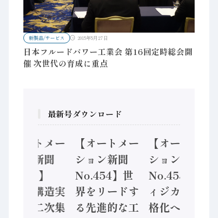
新製品/サービス
2015年5月27日
日本フルードパワー工業会 第16回定時総会開
催 次世代の育成に重点
最新号ダウンロード
【オートメー
【オートメー
【オートメー
ション新聞
ション新聞
ション新聞
No.455】
No.454】世
No.453】フ
「経済構造実
界をリードす
ィジカルAI本
態調査二次集
る先進的な工
格化へ 国産