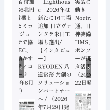
年製造業 付加
「Lighthous
実装に活発な
価値額86兆円
e」2026年は
動き
/ 三菱電機と
新たに16工場
Noetra、富士
ソニーセミコ
追加 日立ヴァ
通、日立 / 兵
ン AIビジョ
ンタラ米国工
神装備 ×
ンセンサで協
場も選出/
HMS、老舗
業 / IDEC、
【インタビュ
ポンプメーカ
安全に動かす
ー】
ーが挑むデー
セーフティコ
RYODEN 八
タ活用 など
ントローラ
道常務 共創の
（2026年7月
（2026年8月
ソリューショ
22日発行）
5日発行）
ンパートナー
へ / （2026
年7月29日発