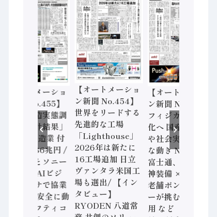
【オートメーショ
【オートメーショ
【オートメーショ
ン新聞 No.454】
ン新聞 No.455】
ン新聞 No.453】
世界をリードする
「経済構造実態調
フィジカルAI本格
先進的な工場
査二次集計結果」
化へ 国産AI開発
「Lighthouse」
2024年製造業 付
や社会実装に活発
2026年は新たに
加価値額86兆円 /
な動き Noetra、
16工場追加 日立
三菱電機とソニー
富士通、日立 / 兵
ヴァンタラ米国工
セミコン AIビジ
神装備 × HMS、
場も選出/ 【イン
ョンセンサで協業
老舗ポンプメーカ
タビュー】
/ IDEC、安全に動
ーが挑むデータ活
RYODEN 八道常
かすセーフティコ
用 など（2026年7
務 共創のソリュー