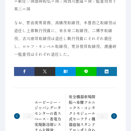
＝新任▽同信時和弘＝同▽同西川豊隆＝同▽監査役宮下
英二＝同
なお、菅由美男常務、高橋茂取締役、木曽浩之取締役は
退任し上席執行役員に、末永栄二取締役、二郷亨取締
役、古川康司取締役は退任し執行役員にそれぞれ就任
し、ロルフ・キンペル取締役、荒谷悦司取締役、渡邊研
一監査役はそれぞれ退任した。
安全機器市場開
エーピーシー・
拓へ本腰フエニ
ジャパンデータ
ックス・コンタ
センターの省ス
クトモジュール
ペース・省電力
式セーフティ機
実現新冷却シス
器追加スタンド
テムを開発
アロン式と合わ