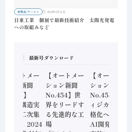
新製品/サービス
2010年4月21日
日東工業 個展で最新技術紹介 太陽光発電
への取組みなど
最新号ダウンロード
【オートメー
【オートメー
【オートメー
ション新聞
ション新聞
ション新聞
No.455】
No.454】世
No.453】フ
「経済構造実
界をリードす
ィジカルAI本
態調査二次集
る先進的な工
格化へ 国産
計結果」2024
場
AI開発や社会