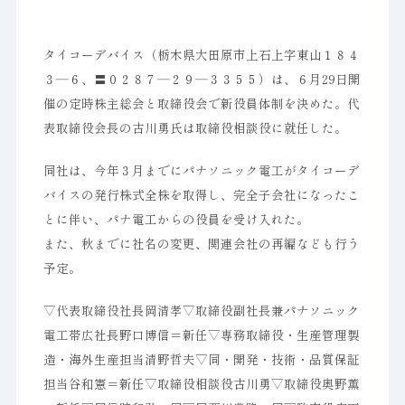
タイコーデバイス（栃木県大田原市上石上字東山１８４
３―６、〓０２８７―２９―３３５５）は、６月29日開
催の定時株主総会と取締役会で新役員体制を決めた。代
表取締役会長の古川勇氏は取締役相談役に就任した。
同社は、今年３月までにパナソニック電工がタイコーデ
バイスの発行株式全株を取得し、完全子会社になったこ
とに伴い、パナ電工からの役員を受け入れた。
また、秋までに社名の変更、関連会社の再編なども行う
予定。
▽代表取締役社長岡清孝▽取締役副社長兼パナソニック
電工帯広社長野口博信＝新任▽専務取締役・生産管理製
造・海外生産担当清野哲夫▽同・開発・技術・品質保証
担当谷和憲＝新任▽取締役相談役古川勇▽取締役奥野薫