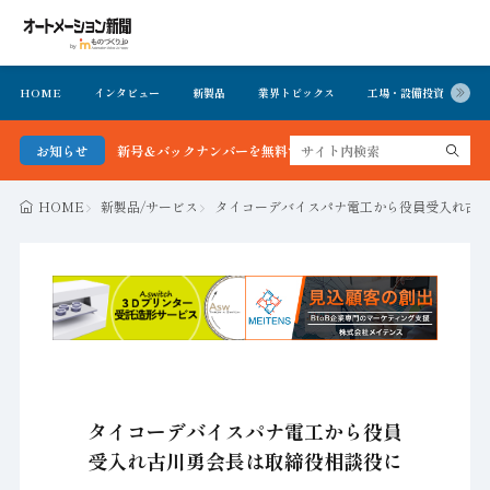
HOME
インタビュー
新製品
業界トピックス
工場・設備投資
イ
ン新聞 最新号＆バックナンバーを無料で公開中 詳細はこちら
お知らせ
HOME
新製品/サービス
タイコーデバイスパナ電工から役員受入れ古
タイコーデバイスパナ電工から役員
受入れ古川勇会長は取締役相談役に