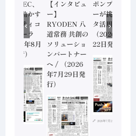
業 / IDEC、
【インタビュ
ポンプメーカ
安全に動かす
ー】
ーが挑むデー
セーフティコ
RYODEN 八
タ活用 など
ントローラ
道常務 共創の
（2026年7月
（2026年8月
ソリューショ
22日発行）
5日発行）
ンパートナー
へ / （2026
年7月29日発
行）
2026年7月21日
2026年8月4日