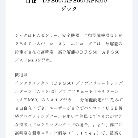
自在「DFS60/AFS60/AFM60」
ジック
ジックはＦＡセンサー、安全機器、自動認識機器などを
そろえているが、ロータリーエンコーダでは、分解能の
設定が自在な高精度・高分解能のＤＦＳ60／ＡＦＳ60
／ＡＦＭ60を発売。
機種は
インクリメンタル（ＤＦＳ60）／アブソリュートシング
ルターン（ＡＦＳ60）／アブソリュートマルチターン
（ＡＦＭ60）の３タイプがあり、分解能設定が１刻みで
自由自在にでき、ユーザーが自分でパソコンにＵＳＢ接
続プログラミングツールを用いて簡単にできるのが大き
な特徴（プログラマブルタイプの場合）。また、非常に
高精度な測定ステップ偏差（Ｊｉｔｔｅｒ）で、最高６