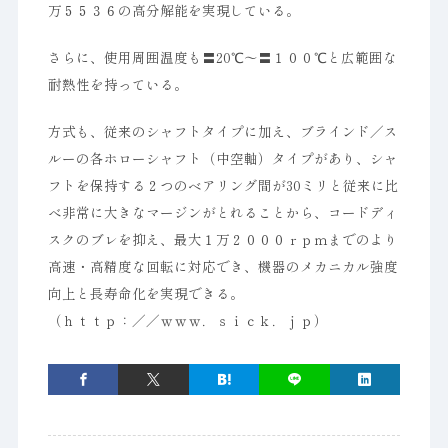
万５５３６の高分解能を実現している。
さらに、使用周囲温度も〓20℃～〓１００℃と広範囲な
耐熱性を持っている。
方式も、従来のシャフトタイプに加え、ブラインド／ス
ルーの各ホローシャフト（中空軸）タイプがあり、シャ
フトを保持する２つのベアリング間が30ミリと従来に比
べ非常に大きなマージンがとれることから、コードディ
スクのブレを抑え、最大１万２０００ｒｐｍまでのより
高速・高精度な回転に対応でき、機器のメカニカル強度
向上と長寿命化を実現できる。
（ｈｔｔｐ：／／ｗｗｗ．ｓｉｃｋ．ｊｐ）