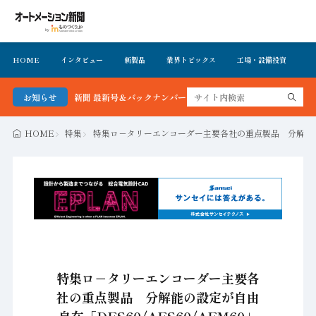
HOME
インタビュー
新製品
業界トピックス
工場・設備投資
イ
メーション新聞 最新号＆バックナンバーを無料で公開中 詳細はこちら
お知らせ
HOME
特集
特集ロ－タリーエンコーダー主要各社の重点製品 分解能の設定
特集ロ－タリーエンコーダー主要各
社の重点製品 分解能の設定が自由