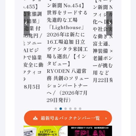
ン新聞 No.454】
ン新聞 No.455】
ン新聞 No.453】
世界をリードする
「経済構造実態調
フィジカルAI本格
先進的な工場
査二次集計結果」
化へ 国産AI開発
「Lighthouse」
2024年製造業 付
や社会実装に活発
2026年は新たに
加価値額86兆円 /
な動き Noetra、
16工場追加 日立
三菱電機とソニー
富士通、日立 / 兵
ヴァンタラ米国工
セミコン AIビジ
神装備 × HMS、
場も選出/ 【イン
ョンセンサで協業
老舗ポンプメーカ
タビュー】
/ IDEC、安全に動
ーが挑むデータ活
RYODEN 八道常
かすセーフティコ
用 など（2026年7
務 共創のソリュー
ントローラ
月22日発行）
ションパートナー
（2026年8月5日
へ / （2026年7月
発行）
29日発行）
最新号＆バックナンバー一覧