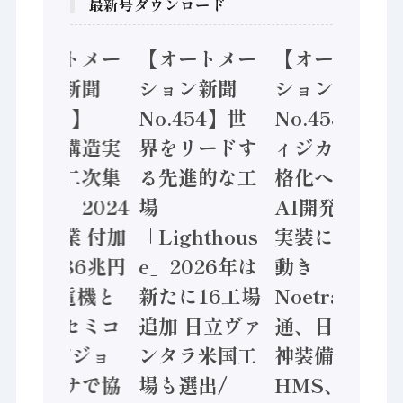
最新号ダウンロード
【オートメー
【オートメー
【オートメー
ション新聞
ション新聞
ション新聞
No.455】
No.454】世
No.453】フ
「経済構造実
界をリードす
ィジカルAI本
態調査二次集
る先進的な工
格化へ 国産
計結果」2024
場
AI開発や社会
年製造業 付加
「Lighthous
実装に活発な
価値額86兆円
e」2026年は
動き
/ 三菱電機と
新たに16工場
Noetra、富士
ソニーセミコ
追加 日立ヴァ
通、日立 / 兵
ン AIビジョ
ンタラ米国工
神装備 ×
ンセンサで協
場も選出/
HMS、老舗