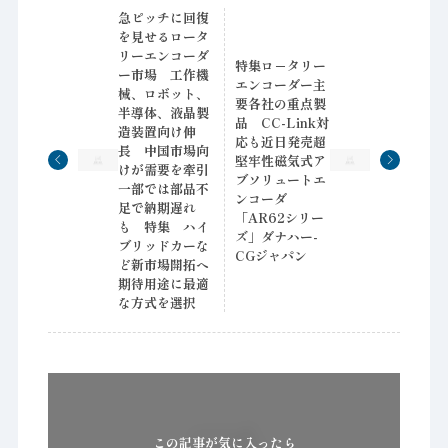
急ピッチに回復
を見せるロータ
リーエンコーダ
特集ロ－タリー
ー市場 工作機
エンコーダー主
械、ロボット、
要各社の重点製
半導体、液晶製
品 CC-Link対
造装置向け伸
応も近日発売超
長 中国市場向
堅牢性磁気式ア
けが需要を牽引
ブソリュートエ
一部では部品不
ンコーダ
足で納期遅れ
「AR62シリー
も 特集 ハイ
ズ」ダナハー-
ブリッドカーな
CGジャパン
ど新市場開拓へ
期待用途に最適
な方式を選択
この記事が気に入ったら