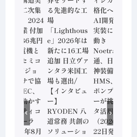
態調査二次集
る先進的な工
格化へ 国産
計結果」2024
場
AI開発や社会
年製造業 付加
「Lighthous
実装に活発な
価値額86兆円
e」2026年は
動き
/ 三菱電機と
新たに16工場
Noetra、富士
ソニーセミコ
追加 日立ヴァ
通、日立 / 兵
ン AIビジョ
ンタラ米国工
神装備 ×
ンセンサで協
場も選出/
HMS、老舗
業 / IDEC、
【インタビュ
ポンプメーカ
安全に動かす
ー】
ーが挑むデー
セーフティコ
RYODEN 八
タ活用 など
ントローラ
道常務 共創の
（2026年7月
（2026年8月
ソリューショ
22日発行）