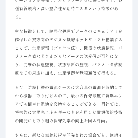
ケーションが多様で、ネットワークを拡張しやすく、各
種有線規格と高い整合性が期待できるという特徴があ
る。
主な特徴として、暗号化処理でデータのセキュリティを
確保した双方向のデジタル無線ネットワークを構築する
ことで、生産情報（プロセス値）、機器の状態情報、パ
ラメータ値などさまざまなデータの送受信が可能にな
り、従来の状態監視、状態診断の監視、パラメータ値調
整などの用途に加え、生産制御が無線通信で行える。
また、防爆仕様の電池ケースに大容量の電池を収納して
から機器に取り付けるので、最小の保守頻度で防爆エリ
アでも簡単に電池を交換することができる。同社では、
将来的に太陽光エネルギーなどを利用した電源供給技術
の開発にも取り組み保守効率の向上を図る計画。
さらに、新たな無線技術が開発された場合でも、無線イ