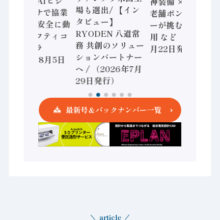
セミコン AIビジ
神装備 × HMS、
場も選出/ 【イン
ョンセンサで協業
老舗ポンプメーカ
タビュー】
/ IDEC、安全に動
ーが挑むデータ活
RYODEN 八道常
かすセーフティコ
用 など（2026年7
務 共創のソリュー
ントローラ
月22日発行）
ションパートナー
（2026年8月5日
へ / （2026年7月
発行）
29日発行）
最新号＆バックナンバー一覧
article