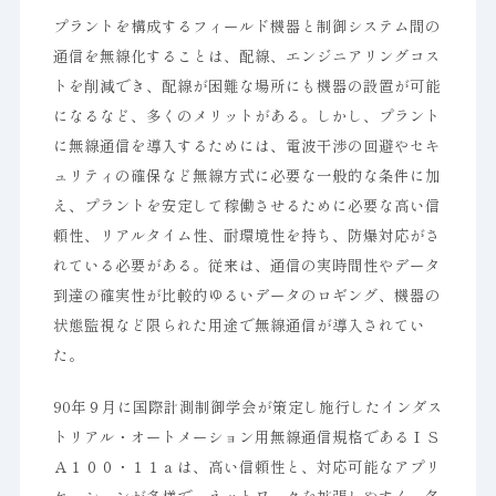
プラントを構成するフィールド機器と制御システム間の
通信を無線化することは、配線、エンジニアリングコス
トを削減でき、配線が困難な場所にも機器の設置が可能
になるなど、多くのメリットがある。しかし、プラント
に無線通信を導入するためには、電波干渉の回避やセキ
ュリティの確保など無線方式に必要な一般的な条件に加
え、プラントを安定して稼働させるために必要な高い信
頼性、リアルタイム性、耐環境性を持ち、防爆対応がさ
れている必要がある。従来は、通信の実時間性やデータ
到達の確実性が比較的ゆるいデータのロギング、機器の
状態監視など限られた用途で無線通信が導入されてい
た。
90年９月に国際計測制御学会が策定し施行したインダス
トリアル・オートメーション用無線通信規格であるＩＳ
Ａ１００・１１ａは、高い信頼性と、対応可能なアプリ