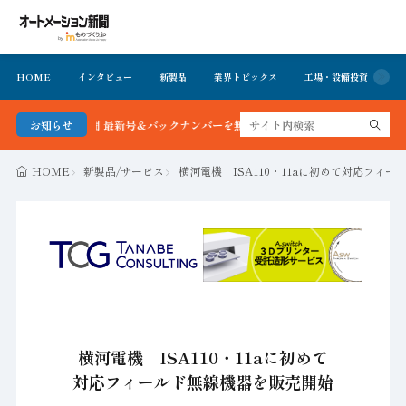
HOME
インタビュー
新製品
業界トピックス
工場・設備投資
イ
ション新聞 最新号＆バックナンバーを無料で公開中 詳細はこちら
お知らせ
HOME
新製品/サービス
横河電機 ISA110・11aに初めて対応フィ
横河電機 ISA110・11aに初めて
対応フィールド無線機器を販売開始