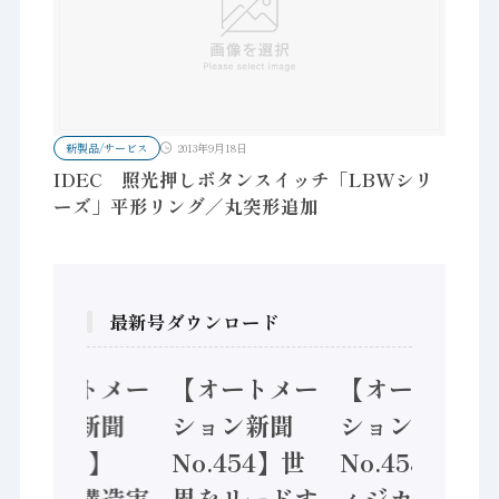
新製品/サービス
2013年9月18日
IDEC 照光押しボタンスイッチ「LBWシリ
ーズ」平形リング／丸突形追加
最新号ダウンロード
【オートメー
【オートメー
【オートメー
ション新聞
ション新聞
ション新聞
No.455】
No.454】世
No.453】フ
「経済構造実
界をリードす
ィジカルAI本