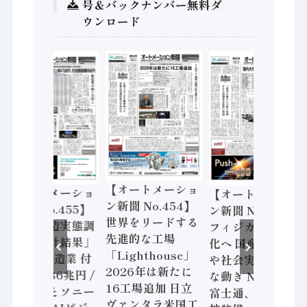
号＆バックナンバー無料ダ
ウンロード
【オートメーショ
【オートメーショ
【オートメーショ
ン新聞 No.454】
ン新聞 No.455】
ン新聞 No.453】
世界をリードする
「経済構造実態調
フィジカルAI本格
先進的な工場
査二次集計結果」
化へ 国産AI開発
「Lighthouse」
2024年製造業 付
や社会実装に活発
2026年は新たに
加価値額86兆円 /
な動き Noetra、
16工場追加 日立
三菱電機とソニー
富士通、日立 / 兵
ヴァンタラ米国工