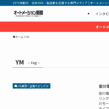
1975年創刊 日本のFA・製造業を応援する専門メディア | オートメーション新
インタビ
オートメ
ホーム
YM
YM
– tag –
安川
FA業界・企業トピックス
安川電
リング
川モー
ライブ（