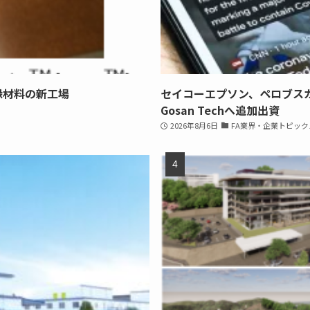
縁材料の新工場
セイコーエプソン、ペロブス
Gosan Techへ追加出資
2026年8月6日
FA業界・企業トピック