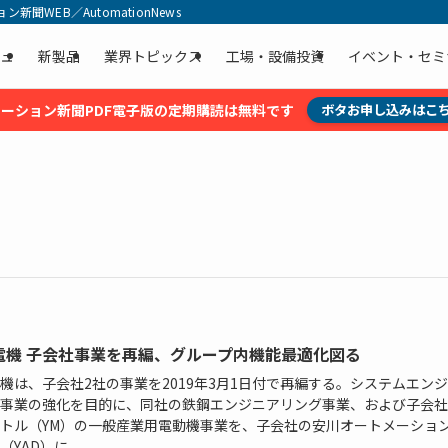
聞WEB／AutomationNews
ュ
新製品
業界トピックス
工場・設備投資
イベント・セミ
ーション新聞PDF電子版の定期購読は無料です
ボタお申し込みはこ
電機 子会社事業を再編、グループ内機能最適化図る
機は、子会社2社の事業を2019年3月1日付で再編する。システムエン
事業の強化を目的に、同社の鉄鋼エンジニアリング事業、および子会社
トル（YM）の一般産業用電動機事業を、子会社の安川オートメーショ
YAD）に...