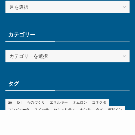
ア
ー
カ
イ
ブ
カテゴリー
カ
テ
ゴ
リ
ー
タグ
ge
IoT
ものづくり
エネルギー
オムロン
コネクタ
コンピュータ
スイッチ
セキュリティ
センサ
タイ
デザイン
デジタル
ドイツ
バリ
ライン
ロボット
三菱電機
中国
企業
制御機器
制御盤
効率化
動向
半導体
安全
展示会
採用
接続
搬送
改善
機械
液晶
温度
無線
物流