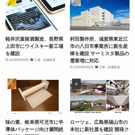
軽井沢蒸留酒製造、長野県
村田製作所、滋賀県東近江
上田市にウイスキー新工場
市の八日市事業所に新生産
を建設
棟を建設 サーミスタ製品の
需要増に対応
2026年8月8日
工場・設備投資
2026年8月8日
工場・設備投資
味の素、岐阜県可児市に半
ローツェ、広島県福山市の
導体パッケージ向け層間絶
本社に新社屋を建設 開発ク