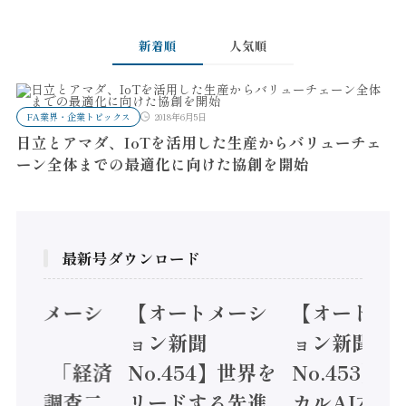
新着順
人気順
FA業界・企業トピックス
2018年6月5日
日立とアマダ、IoTを活用した生産からバリューチェ
ーン全体までの最適化に向けた協創を開始
最新号ダウンロード
オートメーシ
【オートメーシ
【オートメ
ン新聞
ョン新聞
ョン新聞
.455】「経済
No.454】世界を
No.453】
造実態調査二
リードする先進
カルAI本格