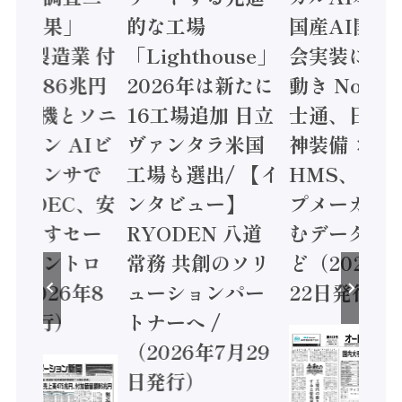
集計結果」
的な工場
国産AI開発
24年製造業 付
「Lighthouse」
会実装に活
値額86兆円
2026年は新たに
動き Noetr
三菱電機とソニ
16工場追加 日立
士通、日立 /
ミコン AIビ
ヴァンタラ米国
神装備 ×
ョンセンサで
工場も選出/ 【イ
HMS、老舗
 / IDEC、安
ンタビュー】
プメーカー
に動かすセー
RYODEN 八道
むデータ活用
ティコントロ
常務 共創のソリ
ど（2026年
（2026年8
ューションパー
22日発行）
日発行）
トナーへ /
（2026年7月29
日発行）