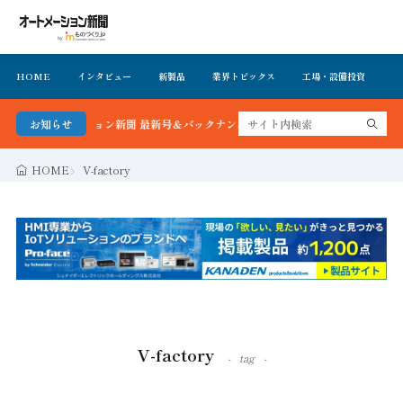
HOME
インタビュー
新製品
業界トピックス
工場・設備投資
イ
！オートメーション新聞 最新号＆バックナンバーを無料で公開中 詳細はこちら
お知らせ
HOME
V-factory
V-factory
tag