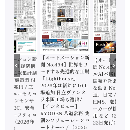
【オートメーション新
ートメーション新
【オートメーシ
聞 No.454】世界をリ
o.455】「経済構
聞 No.453】フ
ードする先進的な工場
態調査二次集計結
ルAI本格化へ 国
「Lighthouse」
024年製造業 付
開発や社会実装
2026年は新たに16工
額86兆円 / 三
な動き Noetra
場追加 日立ヴァンタ
機とソニーセミコ
通、日立 / 兵神
ラ米国工場も選出/
AIビジョンセンサ
HMS、老舗ポン
【インタビュー】
 / IDEC、安全
ーカーが挑むデ
RYODEN 八道常務 共
かすセーフティコ
用 など（2026
創のソリューションパ
ローラ（2026年
22日発行）
ートナーへ / （2026
5日発行）