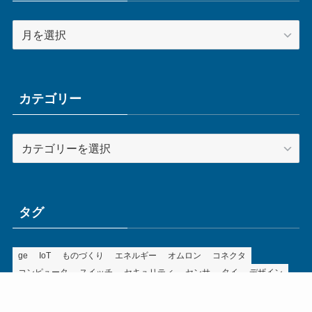
ア
ー
カ
イ
ブ
カテゴリー
カ
テ
ゴ
リ
ー
タグ
ge
IoT
ものづくり
エネルギー
オムロン
コネクタ
コンピュータ
スイッチ
セキュリティ
センサ
タイ
デザイン
デジタル
ドイツ
バリ
ライン
ロボット
三菱電機
中国
企業
制御機器
制御盤
効率化
動向
半導体
安全
展示会