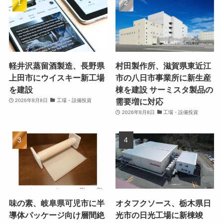
軽井沢蒸留酒製造、長野県
村田製作所、滋賀県東近江
上田市にウイスキー新工場
市の八日市事業所に新生産
を建設
棟を建設 サーミスタ製品の
需要増に対応
2026年8月8日
工場・設備投資
2026年8月8日
工場・設備投資
味の素、岐阜県可児市に半
オタフクソース、栃木県日
導体パッケージ向け層間絶
光市の日光工場に新棟竣