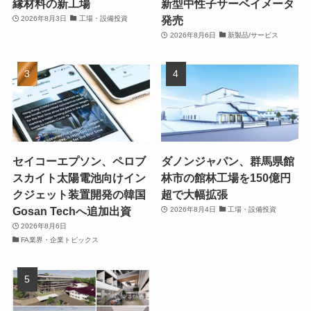
縁材料の新工場
新型中性子サーベイメータ
発売
2026年8月3日
工場・設備投資
2026年8月6日
新製品/サービス
セイコーエプソン、ペロブ
ダノンジャパン、群馬県館
スカイト太陽電池向けイン
林市の館林工場を150億円
クジェット装置開発の韓国
超で大幅拡張
Gosan Techへ追加出資
2026年8月4日
工場・設備投資
2026年8月6日
FA業界・企業トピックス