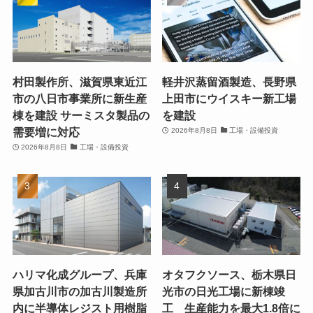
村田製作所、滋賀県東近江
軽井沢蒸留酒製造、長野県
市の八日市事業所に新生産
上田市にウイスキー新工場
棟を建設 サーミスタ製品の
を建設
需要増に対応
2026年8月8日
工場・設備投資
2026年8月8日
工場・設備投資
ハリマ化成グループ、兵庫
オタフクソース、栃木県日
県加古川市の加古川製造所
光市の日光工場に新棟竣
内に半導体レジスト用樹脂
工 生産能力を最大1.8倍に