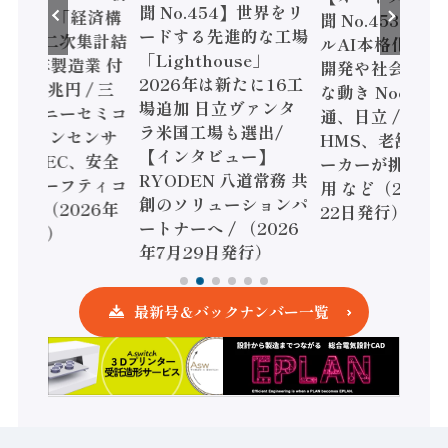
聞 No.454】世界をリ
o.455】「経済構
聞 No.453】フ
ードする先進的な工場
態調査二次集計結
ルAI本格化へ 国
「Lighthouse」
024年製造業 付
開発や社会実装
2026年は新たに16工
額86兆円 / 三
な動き Noetra
場追加 日立ヴァンタ
機とソニーセミコ
通、日立 / 兵神
ラ米国工場も選出/
AIビジョンセンサ
HMS、老舗ポン
【インタビュー】
 / IDEC、安全
ーカーが挑むデ
RYODEN 八道常務 共
かすセーフティコ
用 など（2026
創のソリューションパ
ローラ（2026年
22日発行）
ートナーへ / （2026
5日発行）
年7月29日発行）
最新号＆バックナンバー一覧