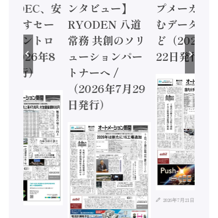
 / IDEC、安
ンタビュー】
プメーカー
に動かすセー
RYODEN 八道
むデータ活用
ティコントロ
常務 共創のソリ
ど（2026年
（2026年8
ューションパー
22日発行）
日発行）
トナーへ /
（2026年7月29
日発行）
2026年7月21日
年8月4日