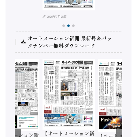
2026年7月28日
オートメーション新聞 最新号＆バッ
クナンバー無料ダウンロード
【オートメーション新
ートメーション新
【オートメーシ