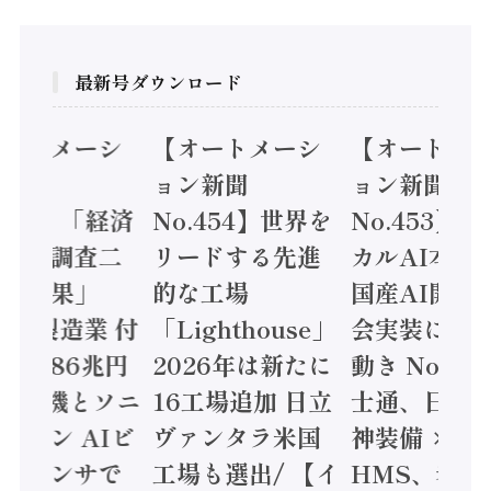
最新号ダウンロード
オートメーシ
【オートメーシ
【オートメ
ン新聞
ョン新聞
ョン新聞
.455】「経済
No.454】世界を
No.453】
造実態調査二
リードする先進
カルAI本格
集計結果」
的な工場
国産AI開発
24年製造業 付
「Lighthouse」
会実装に活
値額86兆円
2026年は新たに
動き Noetr
三菱電機とソニ
16工場追加 日立
士通、日立 /
ミコン AIビ
ヴァンタラ米国
神装備 ×
ョンセンサで
工場も選出/ 【イ
HMS、老舗