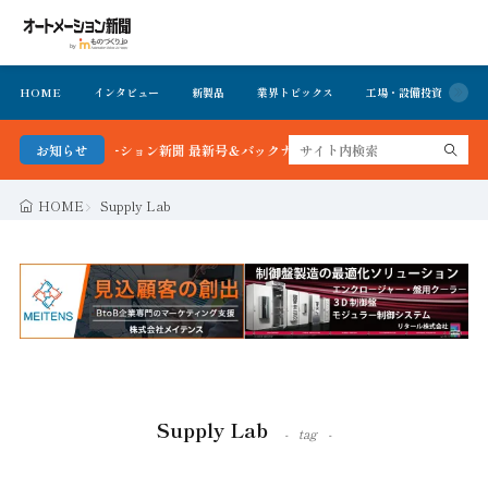
HOME
インタビュー
新製品
業界トピックス
工場・設備投資
イ
る！オートメーション新聞 最新号＆バックナンバーを無料で公開中 詳細はこちら
お知らせ
HOME
Supply Lab
Supply Lab
tag