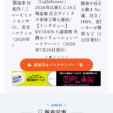
「Lighthouse」
024年製造業 付
開発や社会実装
2026年は新たに16工
額86兆円 / 三
な動き Noetra
場追加 日立ヴァンタ
機とソニーセミコ
通、日立 / 兵神
ラ米国工場も選出/
AIビジョンセンサ
HMS、老舗ポン
【インタビュー】
 / IDEC、安全
ーカーが挑むデ
RYODEN 八道常務 共
かすセーフティコ
用 など（2026
創のソリューションパ
ローラ（2026年
22日発行）
ートナーへ / （2026
5日発行）
年7月29日発行）
最新号＆バックナンバー一覧
article
新着記事