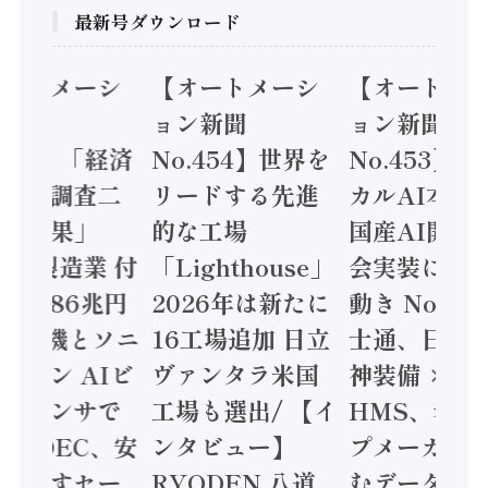
最新号ダウンロード
オートメーシ
【オートメーシ
【オートメ
ン新聞
ョン新聞
ョン新聞
.455】「経済
No.454】世界を
No.453】
造実態調査二
リードする先進
カルAI本格
集計結果」
的な工場
国産AI開発
24年製造業 付
「Lighthouse」
会実装に活
値額86兆円
2026年は新たに
動き Noetr
三菱電機とソニ
16工場追加 日立
士通、日立 /
ミコン AIビ
ヴァンタラ米国
神装備 ×
ョンセンサで
工場も選出/ 【イ
HMS、老舗
 / IDEC、安
ンタビュー】
プメーカー
に動かすセー
RYODEN 八道
むデータ活用