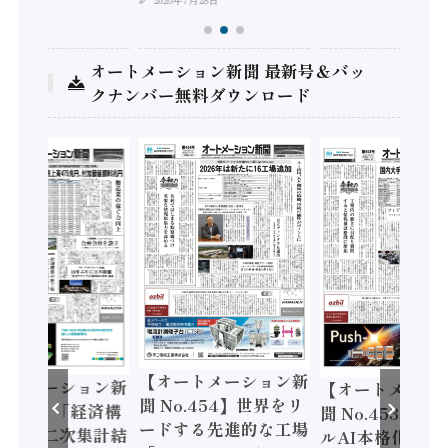
オートメーション新聞 最新号＆バッ
クナンバー無料ダウンロード
【オートメーション新
ートメーション新
【オートメーシ
聞 No.454】世界をリ
o.455】「経済構
聞 No.453】フ
ードする先進的な工場
態調査二次集計結
ルAI本格化へ 国