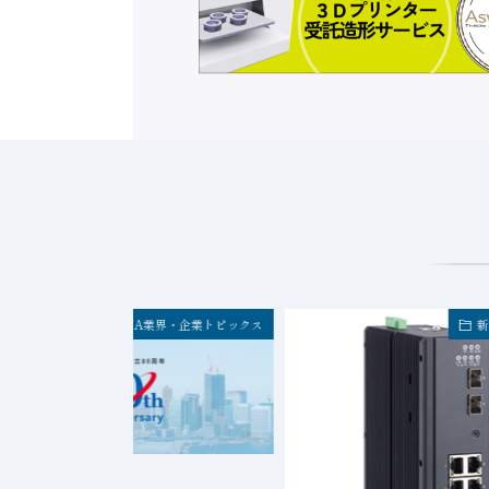
FA業界・企業トピックス
新
2026年8月7日