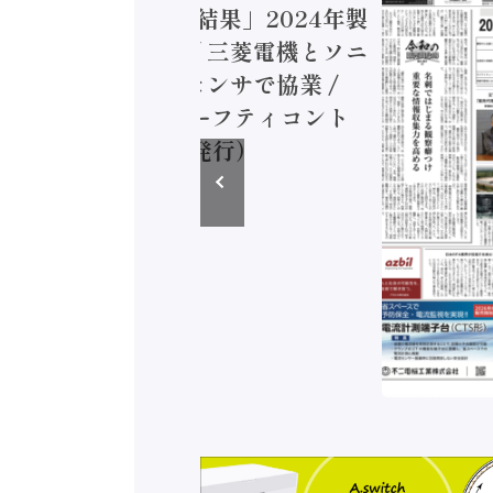
造実態調査二次集計結果」2024年製
付加価値額86兆円 / 三菱電機とソニ
ミコン AIビジョンセンサで協業 /
EC、安全に動かすセーフティコント
ラ（2026年8月5日発行）