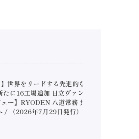
4】世界をリードする先進的な
は新たに16工場追加 日立ヴァン
ー】RYODEN 八道常務 共
（2026年7月29日発行）