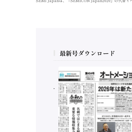
SEMI Japanは、「SEMICON Japan2020」の代
最新号ダウンロード
構造実態調査二次集
/ 三菱電機とソニー
C、安全に動かすセ
行）