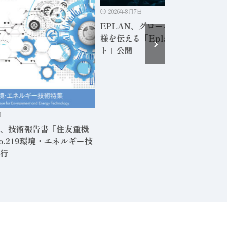
2026年8月7日
EPLAN、グローバルイベントの
様を伝える「Eplan Next26 レポ
ト」公開
日
、技術報告書「住友重機
o.219環境・エネルギー技
行