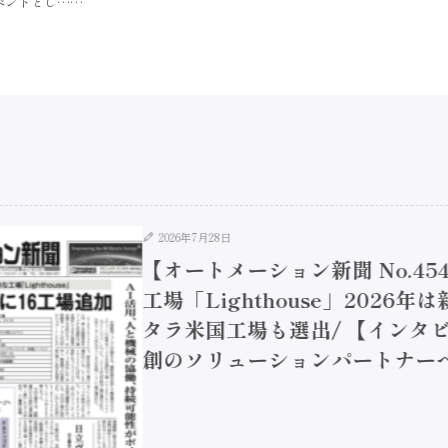
替イベントとし……
2026年7月28日
【オートメーション新聞 No.45
工場「Lighthouse」2026年
タラ米国工場も選出/ 【インタビュ
創のソリューションパートナーへ / 