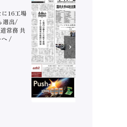
ジカルA
新たに16工場
装に活発
も選出/
兵神装備
道常務 共
が挑むデ
へ /
発行）